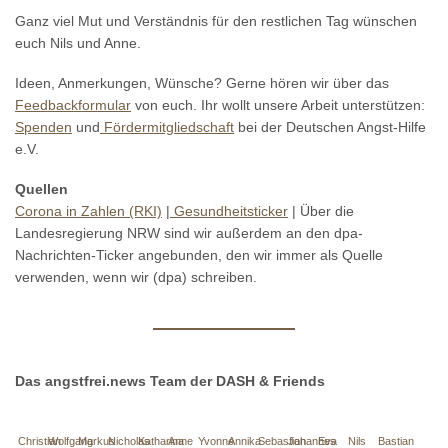
Ganz viel Mut und Verständnis für den restlichen Tag wünschen
euch Nils und Anne.
Ideen, Anmerkungen, Wünsche? Gerne hören wir über das
Feedbackformular
von euch. Ihr wollt unsere Arbeit unterstützen:
Spenden
und
Fördermitgliedschaft
bei der Deutschen Angst-Hilfe
e.V.
Quellen
Corona in Zahlen (RKI)
|
Gesundheitsticker
| Über die
Landesregierung NRW sind wir außerdem an den dpa-
Nachrichten-Ticker angebunden, den wir immer als Quelle
verwenden, wenn wir (dpa) schreiben.
Das angstfrei.news Team der DASH & Friends
Christian
Wolfgang
Markus
Nicholas
Katharina
Anne
Yvonne
Annika
Sebastian
Johannes
Eva
Nils
Bastian