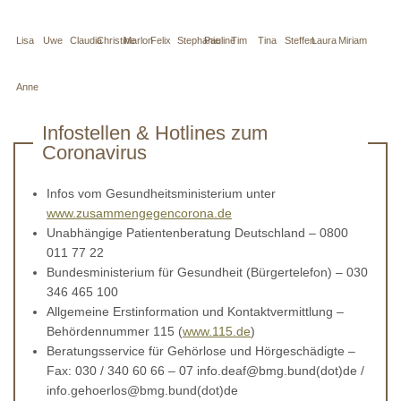
Lisa
Uwe
Claudia
Christine
Marlon
Felix
Stephanie
Pauline
Tim
Tina
Steffen
Laura
Miriam
Anne
Infostellen & Hotlines zum
Coronavirus
Infos vom Gesundheitsministerium unter
www.zusammengegencorona.de
Unabhängige Patientenberatung Deutschland – 0800
011 77 22
Bundesministerium für Gesundheit (Bürgertelefon) – 030
346 465 100
Allgemeine Erstinformation und Kontaktvermittlung –
Behördennummer 115 (
www.115.de
)
Beratungsservice für Gehörlose und Hörgeschädigte –
Fax: 030 / 340 60 66 – 07 info.deaf@bmg.bund(dot)de /
info.gehoerlos@bmg.bund(dot)de