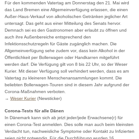
Für den kommenden Vatertag am Donnerstag den 21. Mai wird
das Land Bremen eine Allgemeinverfügung erlassen, die einen
Außer-Haus-Verkauf von alkoholischen Getränken jeglicher Art
untersagt. Das geht aus einer Mitteilung des Senats hervor.
Demnach sei es den Gastronomen aber erlaubt zu öffnen und
auch ihre Außenbereiche entsprechend den
Infektionsschutzregeln für Gäste zugänglich machen. Die
Allgemeinverfügung sehe zudem vor, dass kein Alkohol in der
Öffentlichkeit per Bollerwagen oder Handkarren mitgeführt
werden darf. Die Verfügung gilt von 8 bis 22 Uhr, so der Weser
Kurier. Mit dieser Verfügung soll verhindert werden, dass es am
Vatertag zu kleineren Menschenansammlungen kommt. Die
beliebten Bollerwagen-Touren sind in diesem Jahr aufgrund der
Corona-Maßnahmen verboten.
→
Weser Kurier
(Newsticker)
Corona-Tests für alle Dänen
In Dänemark kann sich ab jetzt jeder/jede Erwachsene(r) für
einen Corona-Test anmelden. Dies solle man auch beim kleinsten
Verdacht tun, nachweisliche Symptome oder Kontakt zu Infizierten
seien nicht notwendig. Für die Durchführung wurden 16