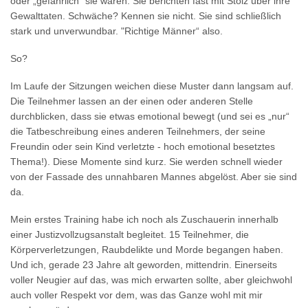
oder „gefährlich“ sie wären. Sie berichten fast mit Stolz über ihre
Gewalttaten. Schwäche? Kennen sie nicht. Sie sind schließlich
stark und unverwundbar. "Richtige Männer“ also.
So?
Im Laufe der Sitzungen weichen diese Muster dann langsam auf.
Die Teilnehmer lassen an der einen oder anderen Stelle
durchblicken, dass sie etwas emotional bewegt (und sei es „nur“
die Tatbeschreibung eines anderen Teilnehmers, der seine
Freundin oder sein Kind verletzte - hoch emotional besetztes
Thema!). Diese Momente sind kurz. Sie werden schnell wieder
von der Fassade des unnahbaren Mannes abgelöst. Aber sie sind
da.
Mein erstes Training habe ich noch als Zuschauerin innerhalb
einer Justizvollzugsanstalt begleitet. 15 Teilnehmer, die
Körperverletzungen, Raubdelikte und Morde begangen haben.
Und ich, gerade 23 Jahre alt geworden, mittendrin. Einerseits
voller Neugier auf das, was mich erwarten sollte, aber gleichwohl
auch voller Respekt vor dem, was das Ganze wohl mit mir