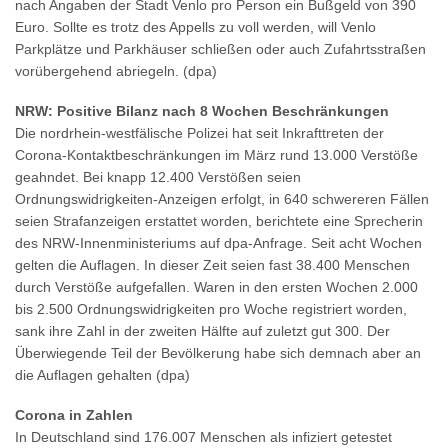
nach Angaben der Stadt Venlo pro Person ein Bußgeld von 390
Euro. Sollte es trotz des Appells zu voll werden, will Venlo
Parkplätze und Parkhäuser schließen oder auch Zufahrtsstraßen
vorübergehend abriegeln. (dpa)
NRW: Positive Bilanz nach 8 Wochen Beschränkungen
Die nordrhein-westfälische Polizei hat seit Inkrafttreten der
Corona-Kontaktbeschränkungen im März rund 13.000 Verstöße
geahndet. Bei knapp 12.400 Verstößen seien
Ordnungswidrigkeiten-Anzeigen erfolgt, in 640 schwereren Fällen
seien Strafanzeigen erstattet worden, berichtete eine Sprecherin
des NRW-Innenministeriums auf dpa-Anfrage. Seit acht Wochen
gelten die Auflagen. In dieser Zeit seien fast 38.400 Menschen
durch Verstöße aufgefallen. Waren in den ersten Wochen 2.000
bis 2.500 Ordnungswidrigkeiten pro Woche registriert worden,
sank ihre Zahl in der zweiten Hälfte auf zuletzt gut 300. Der
Überwiegende Teil der Bevölkerung habe sich demnach aber an
die Auflagen gehalten (dpa)
Corona in Zahlen
In Deutschland sind 176.007 Menschen als infiziert getestet