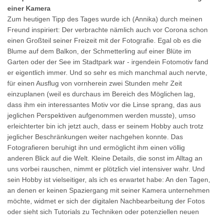
einer Kamera
Zum heutigen Tipp des Tages wurde ich (Annika) durch meinen
Freund inspiriert: Der verbrachte nämlich auch vor Corona schon
einen Großteil seiner Freizeit mit der Fotografie. Egal ob es die
Blume auf dem Balkon, der Schmetterling auf einer Blüte im
Garten oder der See im Stadtpark war - irgendein Fotomotiv fand
er eigentlich immer. Und so sehr es mich manchmal auch nervte,
für einen Ausflug von vornherein zwei Stunden mehr Zeit
einzuplanen (weil es durchaus im Bereich des Möglichen lag,
dass ihm ein interessantes Motiv vor die Linse sprang, das aus
jeglichen Perspektiven aufgenommen werden musste), umso
erleichterter bin ich jetzt auch, dass er seinem Hobby auch trotz
jeglicher Beschränkungen weiter nachgehen konnte. Das
Fotografieren beruhigt ihn und ermöglicht ihm einen völlig
anderen Blick auf die Welt. Kleine Details, die sonst im Alltag an
uns vorbei rauschen, nimmt er plötzlich viel intensiver wahr. Und
sein Hobby ist vielseitiger, als ich es erwartet habe: An den Tagen,
an denen er keinen Spaziergang mit seiner Kamera unternehmen
möchte, widmet er sich der digitalen Nachbearbeitung der Fotos
oder sieht sich Tutorials zu Techniken oder potenziellen neuen