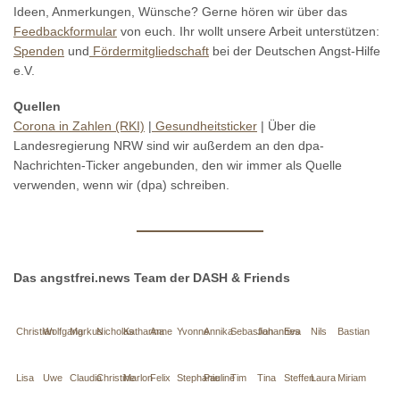
Ideen, Anmerkungen, Wünsche? Gerne hören wir über das
Feedbackformular
von euch. Ihr wollt unsere Arbeit unterstützen:
Spenden
und
Fördermitgliedschaft
bei der Deutschen Angst-Hilfe
e.V.
Quellen
Corona in Zahlen (RKI)
|
Gesundheitsticker
| Über die
Landesregierung NRW sind wir außerdem an den dpa-
Nachrichten-Ticker angebunden, den wir immer als Quelle
verwenden, wenn wir (dpa) schreiben.
Das angstfrei.news Team der DASH & Friends
Christian
Wolfgang
Markus
Nicholas
Katharina
Anne
Yvonne
Annika
Sebastian
Johannes
Eva
Nils
Bastian
Lisa
Uwe
Claudia
Christine
Marlon
Felix
Stephanie
Pauline
Tim
Tina
Steffen
Laura
Miriam