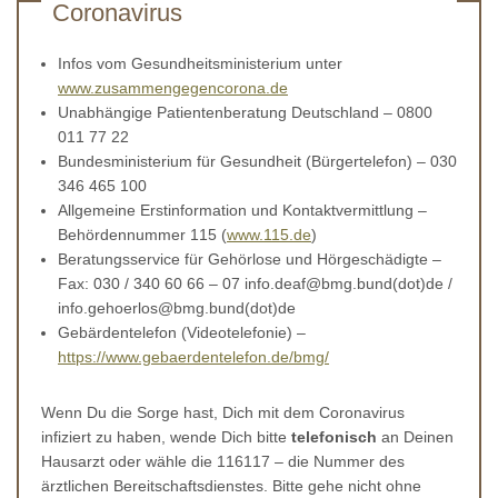
Coronavirus
Infos vom Gesundheitsministerium unter
www.zusammengegencorona.de
Unabhängige Patientenberatung Deutschland – 0800
011 77 22
Bundesministerium für Gesundheit (Bürgertelefon) – 030
346 465 100
Allgemeine Erstinformation und Kontaktvermittlung –
Behördennummer 115 (
www.115.de
)
Beratungsservice für Gehörlose und Hörgeschädigte –
Fax: 030 / 340 60 66 – 07 info.deaf@bmg.bund(dot)de /
info.gehoerlos@bmg.bund(dot)de
Gebärdentelefon (Videotelefonie) –
https://www.gebaerdentelefon.de/bmg/
Wenn Du die Sorge hast, Dich mit dem Coronavirus
infiziert zu haben, wende Dich bitte
telefonisch
an Deinen
Hausarzt oder wähle die 116117 – die Nummer des
ärztlichen Bereitschaftsdienstes. Bitte gehe nicht ohne