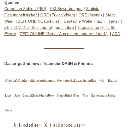
Quellen
Corona in Zahlen (RKI)
|
RKI Bewerbungen
|
Statista
|
Gesundheitsticker
|
ORF (Erklär-Video)
|
ORF (Island)
|
Stadt
Wien
|
ZEIT ONLINE (Schule)
|
Deutsche Welle
|
taz
| |
jetzt
|
ZEIT ONLINE (Beziehung)
|
berlinalive
|
Tagesschau (Hilfe für
Eltern)
|
ZEIT ONLINE (Serie "Aus einem anderen Land")
|
ARD
Das angstfrei.news Team der DASH & Friends
Christian
Wolfgang
Markus
Nicholas
Katharina
Anne
Yvonne
Annika
Sebastian
Johannes
Eva
Nils
Bastian
Lisa
Uwe
Claudia
Christine
Marlon
Felix
Stephanie
Pauline
Tim
Tina
Steffen
Laura
Miriam
Anne
Infostellen & Hotlines zum