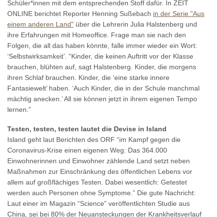
Schüler*innen mit dem entsprechenden Stoff dafür. In ZEIT
ONLINE berichtet Reporter Henning Sußebach
in der Serie "Aus
einem anderen Land"
über die Lehrerin Julia Halstenberg und
ihre Erfahrungen mit Homeoffice. Frage man sie nach den
Folgen, die all das haben könnte, falle immer wieder ein Wort:
‘Selbstwirksamkeit’. “Kinder, die keinen Auftritt vor der Klasse
brauchen, blühten auf, sagt Halstenberg. Kinder, die morgens
ihren Schlaf brauchen. Kinder, die ‘eine starke innere
Fantasiewelt’ haben. ‘Auch Kinder, die in der Schule manchmal
mächtig anecken.’ All sie können jetzt in ihrem eigenen Tempo
lernen.”
Testen, testen, testen lautet die Devise in Island
Island geht laut Berichten des ORF “im Kampf gegen die
Coronavirus-Krise einen eigenen Weg: Das 364.000
Einwohnerinnen und Einwohner zählende Land setzt neben
Maßnahmen zur Einschränkung des öffentlichen Lebens vor
allem auf großflächiges Testen. Dabei wesentlich: Getestet
werden auch Personen ohne Symptome.” Die gute Nachricht:
Laut einer im Magazin “Science” veröffentlichten Studie aus
China, sei bei 80% der Neuansteckungen der Krankheitsverlauf