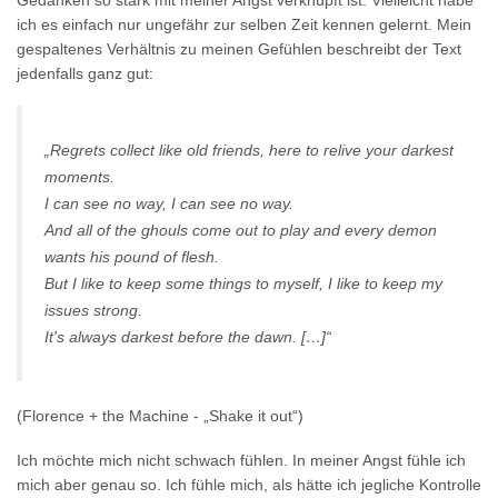
Gedanken so stark mit meiner Angst verknüpft ist. Vielleicht habe
ich es einfach nur ungefähr zur selben Zeit kennen gelernt. Mein
gespaltenes Verhältnis zu meinen Gefühlen beschreibt der Text
jedenfalls ganz gut:
„Regrets collect like old friends, here to relive your darkest
moments.
I can see no way, I can see no way.
And all of the ghouls come out to play and every demon
wants his pound of flesh.
But I like to keep some things to myself, I like to keep my
issues strong.
It's always darkest before the dawn. […]“
(Florence + the Machine - „Shake it out“)
Ich möchte mich nicht schwach fühlen. In meiner Angst fühle ich
mich aber genau so. Ich fühle mich, als hätte ich jegliche Kontrolle