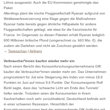
Löhne ausgesetzt. Auch die EU-Kommission genehmigte das
Paket.
Allerdings plant die irische Fluggesellschaft Ryanair aufgrund von
Wettbewerbsverzerrung eine Klage gegen die Maßnahmen.
Ryanair hatte bereits gegen ähnliche Hilfspakete für andere
Fluggesellschaften geklagt, wie etwa für die französische Air
France. Im Gegensatz zu diesen Paketen erhält Ryanair lediglich
600 Millionen britische Pfund (umgerechnet ca. 663 Mio. €), die
zudem als Darlehen und nicht als Zuschuss gewährt werden.
→
Tagesschau
|
Airliners
Verbraucher*innen kaufen wieder mehr ein
Nach einem Bericht des Konsumforschungsunternehmens GfK
kaufen die Verbraucher*innen wieder mehr ein. Das Unternehmen
prognostiziert für Juli eine Steigerung des Index von minus 18,6
Punkten im Juni auf minus 9,6 Punkte. Der Konsumexperte Rolf
Bürkl sagte, dass das “schwache Licht am Ende des Tunnels”
heller werde. Trotzdem seien die Konsumenten in ihrem
Kaufverhalten noch sehr zurückhaltend, Deutschland befinde sich
in einer schweren Rezession. Hinsichtlich der
Konjunkturerwartungen liegt der entsprechende GfK-Indikator mit