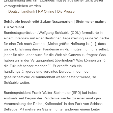
Eindämmung des Klimawandels müsse aus seiner Sicht weiter
vorangetrieben werden.
→
Deutschlandfunk
|
RP Online
|
Die Presse
Schäuble beschreibt Zukunftsszenarien | Steinmeier mahnt
zur Vorsicht
Bundestagspräsident Wolfgang Schäuble (CDU) formulierte in
einem Interview mit einer deutschen Tageszeitung seine Wünsche
für eine Zeit nach Corona: „Meine größte Hoffnung ist […], dass
wir die Erfahrung dieser Pandemie wirklich nutzen, um uns selbst,
jeder für sich, aber auch für die Welt als Ganzes zu fragen: Was
haben wir in der Vergangenheit übertrieben? Was können wir für
die Zukunft besser machen?“. Er erhoffe sich ein
handlungsfähigeres und vereintes Europa, in dem der
gesellschaftliche Zusammenhalt weiter gestärkt werde, so
Schäuble weiter.
Bundespräsident Frank-Walter Steinmeier (SPD) lud indes
erstmals seit Beginn der Pandemie wieder zu einer analogen
Veranstaltung der Reihe „Kaffeetafel“ in den Park von Schloss
Bellevue. Mit mehreren Gästen, unter anderem einem Leiter