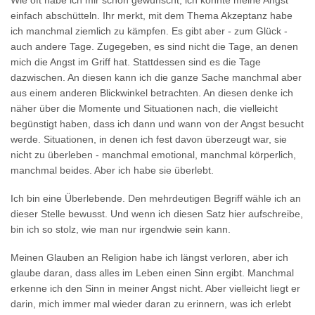
Wie oft habe ich mir schon gewünscht, ich könnte meine Angst
einfach abschütteln. Ihr merkt, mit dem Thema Akzeptanz habe
ich manchmal ziemlich zu kämpfen. Es gibt aber - zum Glück -
auch andere Tage. Zugegeben, es sind nicht die Tage, an denen
mich die Angst im Griff hat. Stattdessen sind es die Tage
dazwischen. An diesen kann ich die ganze Sache manchmal aber
aus einem anderen Blickwinkel betrachten. An diesen denke ich
näher über die Momente und Situationen nach, die vielleicht
begünstigt haben, dass ich dann und wann von der Angst besucht
werde. Situationen, in denen ich fest davon überzeugt war, sie
nicht zu überleben - manchmal emotional, manchmal körperlich,
manchmal beides. Aber ich habe sie überlebt.
Ich bin eine Überlebende. Den mehrdeutigen Begriff wähle ich an
dieser Stelle bewusst. Und wenn ich diesen Satz hier aufschreibe,
bin ich so stolz, wie man nur irgendwie sein kann.
Meinen Glauben an Religion habe ich längst verloren, aber ich
glaube daran, dass alles im Leben einen Sinn ergibt. Manchmal
erkenne ich den Sinn in meiner Angst nicht. Aber vielleicht liegt er
darin, mich immer mal wieder daran zu erinnern, was ich erlebt