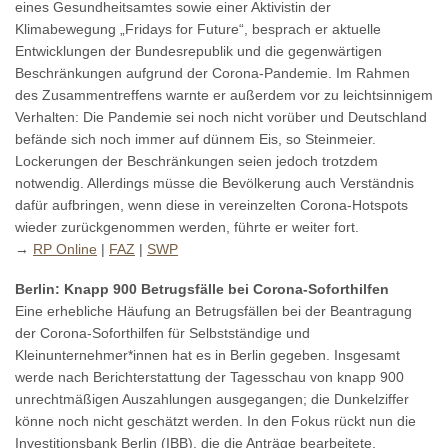
eines Gesundheitsamtes sowie einer Aktivistin der
Klimabewegung „Fridays for Future“, besprach er aktuelle
Entwicklungen der Bundesrepublik und die gegenwärtigen
Beschränkungen aufgrund der Corona-Pandemie. Im Rahmen
des Zusammentreffens warnte er außerdem vor zu leichtsinnigem
Verhalten: Die Pandemie sei noch nicht vorüber und Deutschland
befände sich noch immer auf dünnem Eis, so Steinmeier.
Lockerungen der Beschränkungen seien jedoch trotzdem
notwendig. Allerdings müsse die Bevölkerung auch Verständnis
dafür aufbringen, wenn diese in vereinzelten Corona-Hotspots
wieder zurückgenommen werden, führte er weiter fort.
→
RP Online
|
FAZ
|
SWP
Berlin: Knapp 900 Betrugsfälle bei Corona-Soforthilfen
Eine erhebliche Häufung an Betrugsfällen bei der Beantragung
der Corona-Soforthilfen für Selbstständige und
Kleinunternehmer*innen hat es in Berlin gegeben. Insgesamt
werde nach Berichterstattung der Tagesschau von knapp 900
unrechtmäßigen Auszahlungen ausgegangen; die Dunkelziffer
könne noch nicht geschätzt werden. In den Fokus rückt nun die
Investitionsbank Berlin (IBB), die die Anträge bearbeitete.