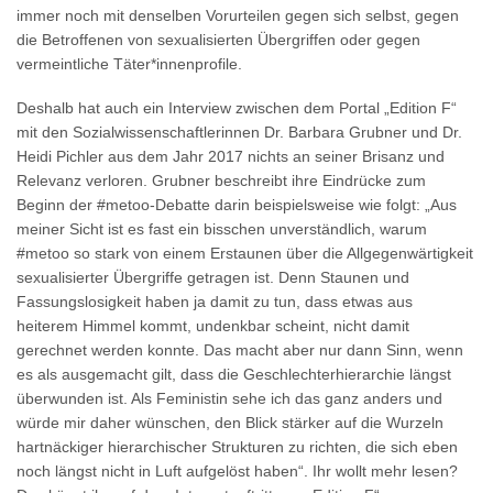
immer noch mit denselben Vorurteilen gegen sich selbst, gegen
die Betroffenen von sexualisierten Übergriffen oder gegen
vermeintliche Täter*innenprofile.
Deshalb hat auch ein Interview zwischen dem Portal „Edition F“
mit den Sozialwissenschaftlerinnen Dr. Barbara Grubner und Dr.
Heidi Pichler aus dem Jahr 2017 nichts an seiner Brisanz und
Relevanz verloren. Grubner beschreibt ihre Eindrücke zum
Beginn der #metoo-Debatte darin beispielsweise wie folgt: „Aus
meiner Sicht ist es fast ein bisschen unverständlich, warum
#metoo so stark von einem Erstaunen über die Allgegenwärtigkeit
sexualisierter Übergriffe getragen ist. Denn Staunen und
Fassungslosigkeit haben ja damit zu tun, dass etwas aus
heiterem Himmel kommt, undenkbar scheint, nicht damit
gerechnet werden konnte. Das macht aber nur dann Sinn, wenn
es als ausgemacht gilt, dass die Geschlechterhierarchie längst
überwunden ist. Als Feministin sehe ich das ganz anders und
würde mir daher wünschen, den Blick stärker auf die Wurzeln
hartnäckiger hierarchischer Strukturen zu richten, die sich eben
noch längst nicht in Luft aufgelöst haben“. Ihr wollt mehr lesen?