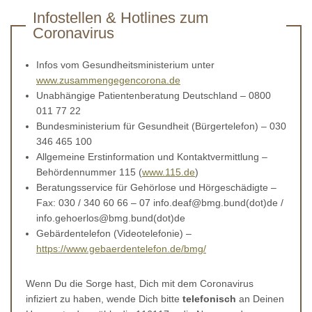
Infostellen & Hotlines zum
Coronavirus
Infos vom Gesundheitsministerium unter
www.zusammengegencorona.de
Unabhängige Patientenberatung Deutschland – 0800
011 77 22
Bundesministerium für Gesundheit (Bürgertelefon) – 030
346 465 100
Allgemeine Erstinformation und Kontaktvermittlung –
Behördennummer 115 (
www.115.de
)
Beratungsservice für Gehörlose und Hörgeschädigte –
Fax: 030 / 340 60 66 – 07 info.deaf@bmg.bund(dot)de /
info.gehoerlos@bmg.bund(dot)de
Gebärdentelefon (Videotelefonie) –
https://www.gebaerdentelefon.de/bmg/
Wenn Du die Sorge hast, Dich mit dem Coronavirus
infiziert zu haben, wende Dich bitte
telefonisch
an Deinen