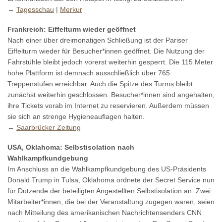
→
Tagesschau
|
Merkur
Frankreich: Eiffelturm wieder geöffnet
Nach einer über dreimonatigen Schließung ist der Pariser
Eiffelturm wieder für Besucher*innen geöffnet. Die Nutzung der
Fahrstühle bleibt jedoch vorerst weiterhin gesperrt. Die 115 Meter
hohe Plattform ist demnach ausschließlich über 765
Treppenstufen erreichbar. Auch die Spitze des Turms bleibt
zunächst weiterhin geschlossen. Besucher*innen sind angehalten,
ihre Tickets vorab im Internet zu reservieren. Außerdem müssen
sie sich an strenge Hygieneauflagen halten.
→
Saarbrücker Zeitung
USA, Oklahoma: Selbstisolation nach
Wahlkampfkundgebung
Im Anschluss an die Wahlkampfkundgebung des US-Präsidents
Donald Trump in Tulsa, Oklahoma ordnete der Secret Service nun
für Dutzende der beteiligten Angestellten Selbstisolation an. Zwei
Mitarbeiter*innen, die bei der Veranstaltung zugegen waren, seien
nach Mitteilung des amerikanischen Nachrichtensenders CNN