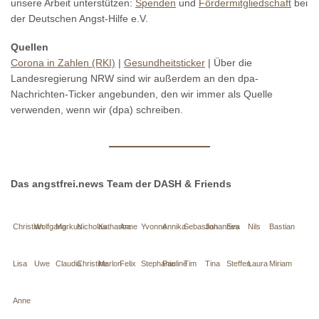
unsere Arbeit unterstützen:
Spenden
und
Fördermitgliedschaft
bei
der Deutschen Angst-Hilfe e.V.
Quellen
Corona in Zahlen (RKI)
|
Gesundheitsticker
| Über die
Landesregierung NRW sind wir außerdem an den dpa-
Nachrichten-Ticker angebunden, den wir immer als Quelle
verwenden, wenn wir (dpa) schreiben.
Das angstfrei.news Team der DASH & Friends
Christian
Wolfgang
Markus
Nicholas
Katharina
Anne
Yvonne
Annika
Sebastian
Johannes
Eva
Nils
Bastian
Lisa
Uwe
Claudia
Christine
Marlon
Felix
Stephanie
Pauline
Tim
Tina
Steffen
Laura
Miriam
Anne