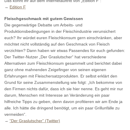
Das könnt ihr auf dem Internetauftritt von „Edition F“:
→
Edition F
Fleischgeschmack mit gutem Gewissen
Die gegenwärtige Debatte um Arbeits- und
Produktionsbedingungen in der Fleischindustrie verunsichert
euch? Ihr würdet euren Fleischkonsum gern einschränken, aber
möchtet nicht vollständig auf den Geschmack von Fleisch
verzichten? Dann haben wir etwas Passendes für euch gefunden:
Der Twitter-Nutzer „Der Graslutscher“ hat verschiedene
Alternativen zum Fleischkonsum gesammelt und berichtet dabei
ganz ohne mahnenden Zeigefinger von seinen eigenen
Erfahrungen mit Fleischersatzprodukten. Er selbst erklärt den
Grund für seine Zusammenstellung wie folgt: „Ich bekomme von
den Firmen nichts dafür, dass ich sie hier nenne. Es geht mir nur
darum, Menschen mit Interesse an Veränderung ein paar
hilfreiche Tipps zu geben, denn davon profitieren wir am Ende ja
alle. Ich hätte die dringend benötigt, um ein paar Grillunfälle zu
vermeiden“.
→
“Der Graslutscher” (Twitter)