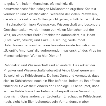
totgelaufen, indem Menschen, oft instinktiv, die
naturwissenschaftlich richtigen Maßnahmen ergriffen: Kontakt
vermeiden und Selbstisolation. Während der vielen Pestwellen,
die als schicksalhaftes Gottesgericht galten, schützten sich Ärzte
mit schnabelförmigen Pestmasken. Wissenschaft und besonders
Gesichtsmasken werden heute von vielen Menschen auf der
Welt, an vorderster Stelle Präsidenten dämonisiert, als „Hoax“
(Ente, Witz, Streich) und Fake (Fälschung) verleumdet.
Unterdessen demonstriert eine beeindruckende Animation im
„Scientific American“ die verheerende Invasionskraft des Virus im
Menschenkörper. Wer ist hier Dämon?
Rationalität und Wissenschaft sind so einfach. Das erklärt der
Physiker und Wissenschaftskabarettist Vince Ebert gerne am
Beispiel eines Kühlschranks. Du hast Durst und vermutest, dass
sich im Kühlschrank noch ein Bier befände. Indem du ihn öffnest,
findest du Gewissheit. Anders der Theologe. Er behauptet, dass
sich im Kühlschrank Bier befände, überprüft seine Vermutung
aber nicht. Ganz anders der Esoteriker. Er schaut im Kühlschrank
nach, sieht kein Bier, behauptet sein Vorhandensein aber