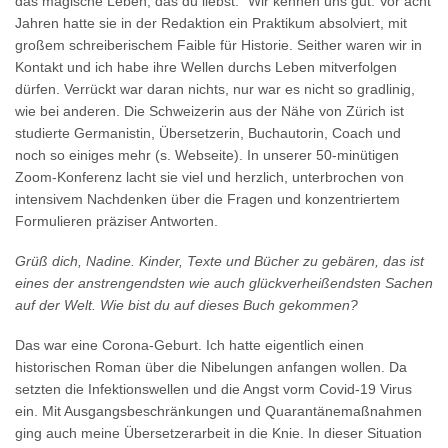
das magische Leben, das du liebst.“ Wir kennen uns gut. Vor acht
Jahren hatte sie in der Redaktion ein Praktikum absolviert, mit
großem schreiberischem Faible für Historie. Seither waren wir in
Kontakt und ich habe ihre Wellen durchs Leben mitverfolgen
dürfen. Verrückt war daran nichts, nur war es nicht so gradlinig,
wie bei anderen. Die Schweizerin aus der Nähe von Zürich ist
studierte Germanistin, Übersetzerin, Buchautorin, Coach und
noch so einiges mehr (s. Webseite). In unserer 50-minütigen
Zoom-Konferenz lacht sie viel und herzlich, unterbrochen von
intensivem Nachdenken über die Fragen und konzentriertem
Formulieren präziser Antworten.
Grüß dich, Nadine. Kinder, Texte und Bücher zu gebären, das ist
eines der anstrengendsten wie auch glückverheißendsten Sachen
auf der Welt. Wie bist du auf dieses Buch gekommen?
Das war eine Corona-Geburt. Ich hatte eigentlich einen
historischen Roman über die Nibelungen anfangen wollen. Da
setzten die Infektionswellen und die Angst vorm Covid-19 Virus
ein. Mit Ausgangsbeschränkungen und Quarantänemaßnahmen
ging auch meine Übersetzerarbeit in die Knie. In dieser Situation