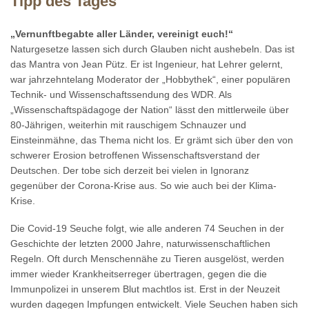
Tipp des Tages
„Vernunftbegabte aller Länder, vereinigt euch!“
Naturgesetze lassen sich durch Glauben nicht aushebeln. Das ist
das Mantra von Jean Pütz. Er ist Ingenieur, hat Lehrer gelernt,
war jahrzehntelang Moderator der „Hobbythek“, einer populären
Technik- und Wissenschaftssendung des WDR. Als
„Wissenschaftspädagoge der Nation“ lässt den mittlerweile über
80-Jährigen, weiterhin mit rauschigem Schnauzer und
Einsteinmähne, das Thema nicht los. Er grämt sich über den von
schwerer Erosion betroffenen Wissenschaftsverstand der
Deutschen. Der tobe sich derzeit bei vielen in Ignoranz
gegenüber der Corona-Krise aus. So wie auch bei der Klima-
Krise.
Die Covid-19 Seuche folgt, wie alle anderen 74 Seuchen in der
Geschichte der letzten 2000 Jahre, naturwissenschaftlichen
Regeln. Oft durch Menschennähe zu Tieren ausgelöst, werden
immer wieder Krankheitserreger übertragen, gegen die die
Immunpolizei in unserem Blut machtlos ist. Erst in der Neuzeit
wurden dagegen Impfungen entwickelt. Viele Seuchen haben sich