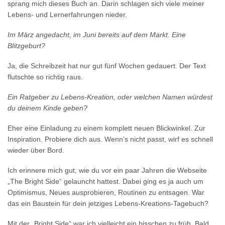
sprang mich dieses Buch an. Darin schlagen sich viele meiner
Lebens- und Lernerfahrungen nieder.
Im März angedacht, im Juni bereits auf dem Markt. Eine
Blitzgeburt?
Ja, die Schreibzeit hat nur gut fünf Wochen gedauert. Der Text
flutschte so richtig raus.
Ein Ratgeber zu Lebens-Kreation, oder welchen Namen würdest
du deinem Kinde geben?
Eher eine Einladung zu einem komplett neuen Blickwinkel. Zur
Inspiration. Probiere dich aus. Wenn’s nicht passt, wirf es schnell
wieder über Bord.
Ich erinnere mich gut, wie du vor ein paar Jahren die Webseite
„The Bright Side“ gelauncht hattest. Dabei ging es ja auch um
Optimismus, Neues ausprobieren, Routinen zu entsagen. War
das ein Baustein für dein jetziges Lebens-Kreations-Tagebuch?
Mit der „Bright Side“ war ich vielleicht ein bisschen zu früh. Bald