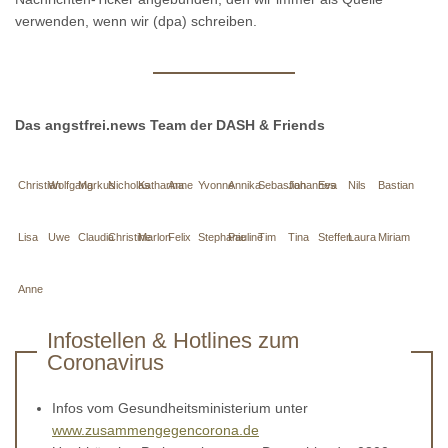
verwenden, wenn wir (dpa) schreiben.
Das angstfrei.news Team der DASH & Friends
Christian
Wolfgang
Markus
Nicholas
Katharina
Anne
Yvonne
Annika
Sebastian
Johannes
Eva
Nils
Bastian
Lisa
Uwe
Claudia
Christine
Marlon
Felix
Stephanie
Pauline
Tim
Tina
Steffen
Laura
Miriam
Anne
Infostellen & Hotlines zum
Coronavirus
Infos vom Gesundheitsministerium unter
www.zusammengegencorona.de