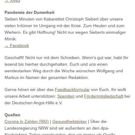
→ XING
Pandemie der Dummheit
Sieben Minuten von Kabarettist Christoph Siebert über unsere
vielen Irrtümer im Umgang mit der Krise. Zum Heulen und zum
Wiehern. Es gibt Hoffnung! Nicht nur wegen Sieberts einmaliger
Mimik.
→ Facebook
Geschafft! Nicht nur mit dem Schreiben. Wenn’s gut war, habt Ihr
lesend bis hierher durchgehalten. Euch und uns einen
wendestarken Weg durch die Woche wünschen Wolfgang und
Markus im Namen der gesamten Redaktion.
Gerne hören wir über das
Feedbackformular
von Euch. Ihr wollt
unsere Arbeit unterstützen:
Spenden
und
Fördermitgliedschaft
bei
der Deutschen Angst-Hilfe e.V.
Quellen
Corona in Zahlen (RKI)
|
Gesundheitsticker
| Über die
Landesregierung NRW sind wir außerdem an den dpa-
Nachrichten-Ticker angebunden, den wir immer als Quelle