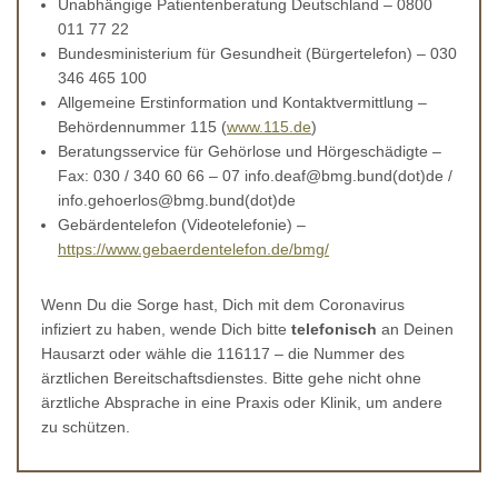
Unabhängige Patientenberatung Deutschland – 0800
011 77 22
Bundesministerium für Gesundheit (Bürgertelefon) – 030
346 465 100
Allgemeine Erstinformation und Kontaktvermittlung –
Behördennummer 115 (
www.115.de
)
Beratungsservice für Gehörlose und Hörgeschädigte –
Fax: 030 / 340 60 66 – 07 info.deaf@bmg.bund(dot)de /
info.gehoerlos@bmg.bund(dot)de
Gebärdentelefon (Videotelefonie) –
https://www.gebaerdentelefon.de/bmg/
Wenn Du die Sorge hast, Dich mit dem Coronavirus
infiziert zu haben, wende Dich bitte
telefonisch
an Deinen
Hausarzt oder wähle die 116117 – die Nummer des
ärztlichen Bereitschaftsdienstes. Bitte gehe nicht ohne
ärztliche Absprache in eine Praxis oder Klinik, um andere
zu schützen.