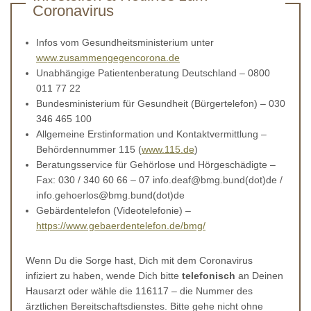
Coronavirus
Infos vom Gesundheitsministerium unter
www.zusammengegencorona.de
Unabhängige Patientenberatung Deutschland – 0800
011 77 22
Bundesministerium für Gesundheit (Bürgertelefon) – 030
346 465 100
Allgemeine Erstinformation und Kontaktvermittlung –
Behördennummer 115 (
www.115.de
)
Beratungsservice für Gehörlose und Hörgeschädigte –
Fax: 030 / 340 60 66 – 07 info.deaf@bmg.bund(dot)de /
info.gehoerlos@bmg.bund(dot)de
Gebärdentelefon (Videotelefonie) –
https://www.gebaerdentelefon.de/bmg/
Wenn Du die Sorge hast, Dich mit dem Coronavirus
infiziert zu haben, wende Dich bitte
telefonisch
an Deinen
Hausarzt oder wähle die 116117 – die Nummer des
ärztlichen Bereitschaftsdienstes. Bitte gehe nicht ohne