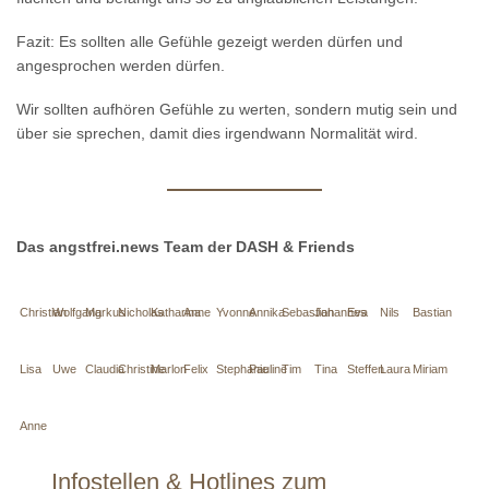
Fazit: Es sollten alle Gefühle gezeigt werden dürfen und
angesprochen werden dürfen.
Wir sollten aufhören Gefühle zu werten, sondern mutig sein und
über sie sprechen, damit dies irgendwann Normalität wird.
Das angstfrei.news Team der DASH & Friends
Christian
Wolfgang
Markus
Nicholas
Katharina
Anne
Yvonne
Annika
Sebastian
Johannes
Eva
Nils
Bastian
Lisa
Uwe
Claudia
Christine
Marlon
Felix
Stephanie
Pauline
Tim
Tina
Steffen
Laura
Miriam
Anne
Infostellen & Hotlines zum