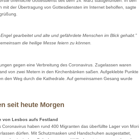
ste öffentliche Gottesdienst seit dem 14. März stattgefunden. In den
it der Übertragung von Gottesdiensten im Internet beholfen, sagte
egrüßung.
-Engel gearbeitet und alte und gefährdete Menschen im Blick gehabt.”
 gemeinsam die heilige Messe feiern zu können.
mungen gegen eine Verbreitung des Coronavirus. Zugelassen waren
stand von zwei Metern in den Kirchenbänken saßen. Aufgeklebte Punkte
en den Weg durch die Kathedrale. Auf gemeinsamen Gesang wurde
n seit heute Morgen
e von Lesbos aufs Festland
 Coronavirus haben rund 400 Migranten das überfüllte Lager von Mor
verlassen dürfen. Mit Schutzmasken und Handschuhen ausgestattet,