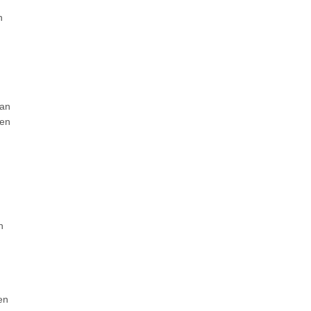
n
 an
ten
n
en