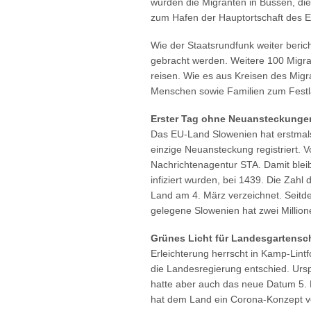
wurden die Migranten in Bussen, di
zum Hafen der Hauptortschaft des Eil
Wie der Staatsrundfunk weiter beric
gebracht werden. Weitere 100 Migra
reisen. Wie es aus Kreisen des Migr
Menschen sowie Familien zum Festl
Erster Tag ohne Neuansteckunge
Das EU-Land Slowenien hat erstmal
einzige Neuansteckung registriert. V
Nachrichtenagentur STA. Damit blei
infiziert wurden, bei 1439. Die Zah
Land am 4. März verzeichnet. Seitd
gelegene Slowenien hat zwei Millio
Grünes Licht für Landesgartensc
Erleichterung herrscht in Kamp-Lint
die Landesregierung entschied. Ursp
hatte aber auch das neue Datum 5. 
hat dem Land ein Corona-Konzept v