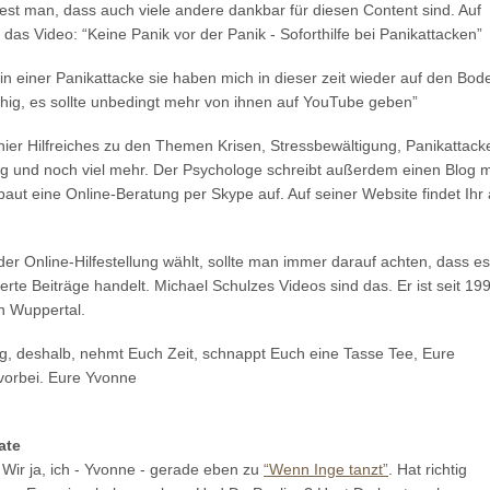
st man, dass auch viele andere dankbar für diesen Content sind. Auf
as Video: “Keine Panik vor der Panik - Soforthilfe bei Panikattacken”
in einer Panikattacke sie haben mich in dieser zeit wieder auf den Bod
ruhig, es sollte unbedingt mehr von ihnen auf YouTube geben”
 hier Hilfreiches zu den Themen Krisen, Stressbewältigung, Panikattack
 und noch viel mehr. Der Psychologe schreibt außerdem einen Blog m
t eine Online-Beratung per Skype auf. Auf seiner Website findet Ihr 
 Online-Hilfestellung wählt, sollte man immer darauf achten, dass es
erte Beiträge handelt. Michael Schulzes Videos sind das. Er ist seit 19
n Wuppertal.
ang, deshalb, nehmt Euch Zeit, schnappt Euch eine Tasse Tee, Eure
vorbei. Eure Yvonne
ate
Wir ja, ich - Yvonne - gerade eben zu
“Wenn Inge tanzt”
. Hat richtig