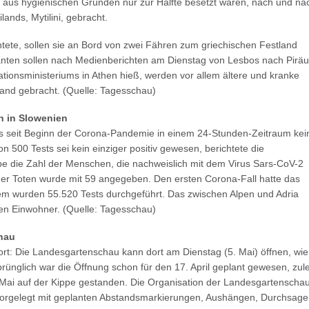
e aus hygienischen Gründen nur zur Hälfte besetzt waren, nach und na
ands, Mytilini, gebracht.
htete, sollen sie an Bord von zwei Fähren zum griechischen Festland
nten sollen nach Medienberichten am Dienstag von Lesbos nach Pirä
ationsministeriums in Athen hieß, werden vor allem ältere und kranke
and gebracht. (Quelle: Tagesschau)
n in Slowenien
s seit Beginn der Corona-Pandemie in einem 24-Stunden-Zeitraum kei
on 500 Tests sei kein einziger positiv gewesen, berichtete die
be die Zahl der Menschen, die nachweislich mit dem Virus Sars-CoV-2
l der Toten wurde mit 59 angegeben. Den ersten Corona-Fall hatte das
em wurden 55.520 Tests durchgeführt. Das zwischen Alpen und Adria
nen Einwohner. (Quelle: Tagesschau)
hau
fort: Die Landesgartenschau kann dort am Dienstag (5. Mai) öffnen, wie
rünglich war die Öffnung schon für den 17. April geplant gewesen, zule
Mai auf der Kippe gestanden. Die Organisation der Landesgartenscha
orgelegt mit geplanten Abstandsmarkierungen, Aushängen, Durchsage