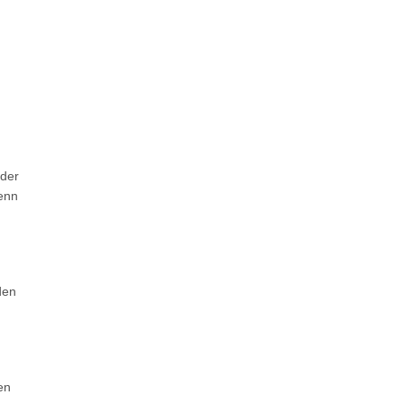
 der
enn
den
en