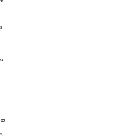
ch
us
ne
tzt
u
n,