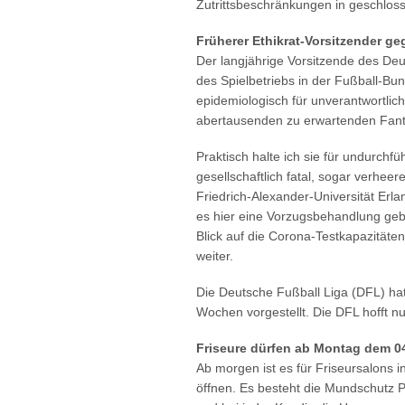
Zutrittsbeschränkungen in geschlo
Früherer Ethikrat-Vorsitzender g
Der langjährige Vorsitzende des De
des Spielbetriebs in der Fußball-Bun
epidemiologisch für unverantwortlich
abertausenden zu erwartenden Fantre
Praktisch halte ich sie für undurchfüh
gesellschaftlich fatal, sogar verheer
Friedrich-Alexander-Universität Er
es hier eine Vorzugsbehandlung gebe
Blick auf die Corona-Testkapazitäte
weiter.
Die Deutsche Fußball Liga (DFL) ha
Wochen vorgestellt. Die DFL hofft nu
Friseure dürfen ab Montag dem 04
Ab morgen ist es für Friseursalons i
öffnen. Es besteht die Mundschutz 