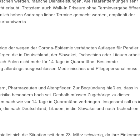
waschen werden, manche Dienstleistungen, wie Haarentfernungen sehr
cht erlaubt. Trotzdem auch Walk-In Friseure ohne Terminvergabe öffne
inlich hohen Andrangs lieber Termine gemacht werden, empfiehlt der
eurhandwerks.
inige der wegen der Corona-Epidemie verhängten Auflagen für Pendler
ger, die in Deutschland, der Slowakei, Tschechien oder Litauen arbei
nach Polen nicht mehr für 14 Tage in Quarantäne. Bestimmte
g allerdings ausgeschlossen.Medizinisches und Pflegepersonal muss
rn, Pharmazeuten und Altenpfleger. Zur Begründung hieß es, dass in
srisiko besonders hoch sei. Deshalb müssen Zugehörige zu diesen
en nach wie vor 14 Tage in Quarantäne verbringen. Insgesamt soll es i
 die nach Deutschland, Litauen, in die Slowakei und nach Tschechien
taltet sich die Situation seit dem 23. März schwierig, da ihre Einkomm