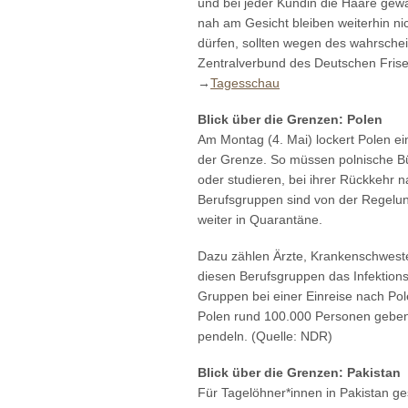
und bei jeder Kundin die Haare ge
nah am Gesicht bleiben weiterhin ni
dürfen, sollten wegen des wahrsche
Zentralverbund des Deutschen Fris
→
Tagesschau
Blick über die Grenzen: Polen
Am Montag (4. Mai) lockert Polen e
der Grenze. So müssen polnische Bür
oder studieren, bei ihrer Rückkehr 
Berufsgruppen sind von der Regelun
weiter in Quarantäne.
Dazu zählen Ärzte, Krankenschweste
diesen Berufsgruppen das Infektion
Gruppen bei einer Einreise nach Pol
Polen rund 100.000 Personen geben,
pendeln. (Quelle: NDR)
Blick über die Grenzen: Pakistan
Für Tagelöhner*innen in Pakistan ges