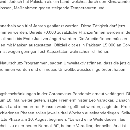
nd. Jedoch hat Pakistan als ein Land, welches durch den Klimawande
schlossen, Maßnahmen gegen steigende Temperaturen und
nerhalb von fünf Jahren gepflanzt werden. Diese Tätigkeit darf jetzt
mmen werden. Bereits 70.000 zusätzliche Pflanzer*innen werden in de
 soll noch bis Ende Juni verlängert werden. Die Arbeiter*innen müssen
n mit Masken ausgestattet. Offiziell gibt es in Pakistan 15.000 an Co
r ist wegen geringer Test-Kapazitäten wahrscheinlich höher.
t Naturschutz-Programmen, sagten Umweltaktivist*innen, dass die jetzi
nommen wurden und ein neues Umweltbewusstsein gefördert haben.
angsbeschränkungen in der Coronavirus-Pandemie erneut verlängert. D
um 18. Mai weiter gelten, sagte Premierminister Leo Varadkar. Danach
nd das Land in mehreren Phasen wieder geöffnet werden, sagte der Prem
chiedenen Phasen sollen jeweils drei Wochen auseinanderliegen. Sollt
letzte Phase am 10. August beginnen. "Es wird eine Weile dauern, bis
rt - zu einer neuen Normalität", betonte Varadkar, der selbst Arzt ist.