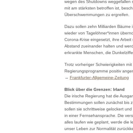
wegen des Shutdowns weggefallen si
mit am stärksten betroffen ist, be
Überschwemmungen zu ergreifen.
Dazu sollen zehn Milliarden Bäume in
wieder von Tagelöhner*innen überno
Corona-Krise eingesetzt, ihre Arbeit
Abstand zueinander halten und werde
erkrankte Menschen, die Dunkelziffe
Trotz vorheriger Schwierigkeiten mi
Regierungsprogramme positiv ange
→
Frankfurter-Allgemeine-Zeitung
Blick über die Grenzen: Irland
Die irische Regierung hat die Ausg
Bestimmungen sollen zunächst bis z
sollen sie schrittweise gelockert u
in einer Fernsehansprache. Die vers
alles laufen wie geplant, werde die 
unser Leben zur Normalität zurückkeh