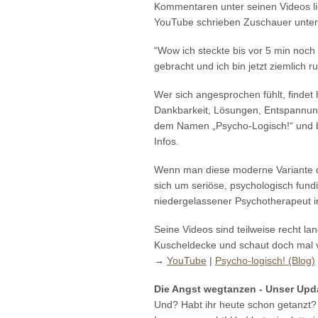
Kommentaren unter seinen Videos lie
YouTube schrieben Zuschauer unter d
“Wow ich steckte bis vor 5 min noch 
gebracht und ich bin jetzt ziemlich 
Wer sich angesprochen fühlt, findet
Dankbarkeit, Lösungen, Entspannung
dem Namen „Psycho-Logisch!“ und bau
Infos.
Wenn man diese moderne Variante der
sich um seriöse, psychologisch fundi
niedergelassener Psychotherapeut i
Seine Videos sind teilweise recht l
Kuscheldecke und schaut doch mal 
→
YouTube
|
Psycho-logisch! (Blog)
Die Angst wegtanzen - Unser Upd
Und? Habt ihr heute schon getanzt? 