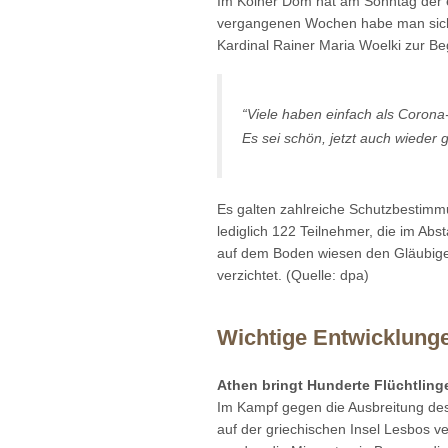
Im Kölner Dom hat am Sonntag der er
vergangenen Wochen habe man sich m
Kardinal Rainer Maria Woelki zur B
“Viele haben einfach als Corona
Es sei schön, jetzt auch wieder
Es galten zahlreiche Schutzbestim
lediglich 122 Teilnehmer, die im Ab
auf dem Boden wiesen den Gläubig
verzichtet. (Quelle: dpa)
Wichtige Entwicklunge
Athen bringt Hunderte Flüchtling
Im Kampf gegen die Ausbreitung des
auf der griechischen Insel Lesbos 