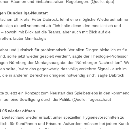
ssenen Räumen und Einbahnstraßen-Regelungen. (Quelle: dpa)
egen Bundesliga-Neustart
utschen Ethikrats, Peter Dabrock, lehnt eine mögliche Wiederaufnahme
desliga aktuell vehement ab. "Ich halte diese Idee medizinisch und
 – sowohl mit Blick auf die Teams, aber auch mit Blick auf die
ffen, lauter Mini-Ischgls.
rbar und juristisch für problematisch. Vor allen Dingen hielte ich es für
end, sollte jetzt wieder gespielt werden", sagte der Theologie-Professor
langen-Nürnberg der Montagsausgabe der "Nürnberger Nachrichten". W
n sollte, "wäre das gegenwärtig das völlig verkehrte Signal - auch im
n, die in anderen Bereichen dringend notwendig sind", sagte Dabrock
tte zuletzt ein Konzept zum Neustart des Spielbetriebs in den kommen
n auf eine Bewilligung durch die Politik. (Quelle: Tagesschau)
.05 wieder öffnen
n Deutschland wieder erlaubt unter speziellen Hygienevorschriften zu
Pflicht für Kund*innen und Friseure. Außerdem müssen bei jedem Kund