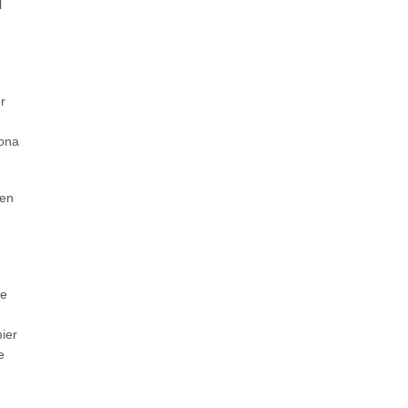
l
r
rona
gen
ie
ier
e