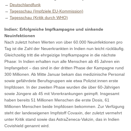
→
Deutschlandfunk
→
Tagesschau (Impfziele EU-Kommission)
→
Tagesschau (Kritik durch WHO)
Indien: Erfolgreiche Impfkampagne und sinkende
Neuinfektionen
Nach zuletzt hohen Werten von über 60.000 Neuinfektionen pro
Tag ist die Zahl der Neuerkrankten in Indien nun leicht rückläufig.
Gleichzeitig tritt die ehrgeizige Impfkampagne in die nächste
Phase: In Indien erhalten nun alle Menschen ab 45 Jahren ein
Impfangebot – das sind in der dritten Phase der Kampagne rund
300 Millionen. Ab Mitte Januar bekam das medizinische Personal
sowie gefährdete Berufsgruppen wie etwa Polizist:innen erste
Impfdosen. In der zweiten Phase wurden die über 60-Jährigen
sowie Jüngere ab 45 mit Vorerkrankungen geimpft. Insgesamt
haben bereits 51 Millionen Menschen die erste Dosis, 61
Millionen Menschen beide Impfdosen bekommen. Zur Verfügung
steht der landeseigenen Impfstoff Covaxin, der zuletzt vermehrt
unter Kritik stand sowie das AstraZeneca-Vakzin, das in Indien
Covishield genannt wird.