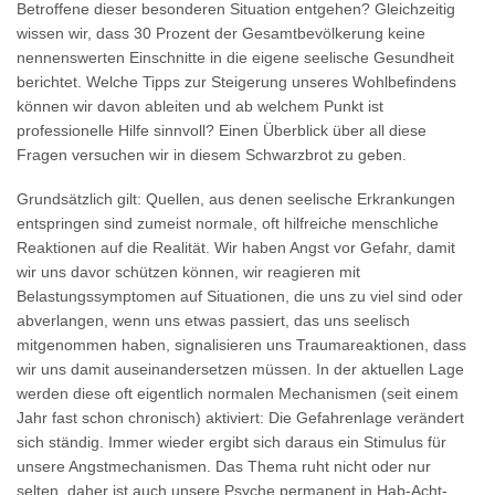
Betroffene dieser besonderen Situation entgehen? Gleichzeitig
wissen wir, dass 30 Prozent der Gesamtbevölkerung keine
nennenswerten Einschnitte in die eigene seelische Gesundheit
berichtet. Welche Tipps zur Steigerung unseres Wohlbefindens
können wir davon ableiten und ab welchem Punkt ist
professionelle Hilfe sinnvoll? Einen Überblick über all diese
Fragen versuchen wir in diesem Schwarzbrot zu geben.
Grundsätzlich gilt: Quellen, aus denen seelische Erkrankungen
entspringen sind zumeist normale, oft hilfreiche menschliche
Reaktionen auf die Realität. Wir haben Angst vor Gefahr, damit
wir uns davor schützen können, wir reagieren mit
Belastungssymptomen auf Situationen, die uns zu viel sind oder
abverlangen, wenn uns etwas passiert, das uns seelisch
mitgenommen haben, signalisieren uns Traumareaktionen, dass
wir uns damit auseinandersetzen müssen. In der aktuellen Lage
werden diese oft eigentlich normalen Mechanismen (seit einem
Jahr fast schon chronisch) aktiviert: Die Gefahrenlage verändert
sich ständig. Immer wieder ergibt sich daraus ein Stimulus für
unsere Angstmechanismen. Das Thema ruht nicht oder nur
selten, daher ist auch unsere Psyche permanent in Hab-Acht-