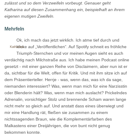
zulässt und so dem Verzweifeln vorbeugt. Genauer geht
Katharina auf diesen Zusammenhang ein, beispielhaft an ihrem
eigenen mutigen Zweifeln.
Mehrfeln
Ok, ich mach das jetzt wirklich. Ich atme tief durch und
klicke auf „Veröffentlichen“. Auf Spotify schneit es fröhliche
Katharina
Triumph-Sternchen und vor meinen Augen sieht es auch
verdächtig nach Milchstraße aus. Ich habe meinen Podcast online
gesetzt - mit einer ganzen Reihe von Disclaimern, aber nun ist er
da, sichtbar für die Welt, offen für Kritik. Und mit ihm sitze ich auf
dem Präsentierteller. Herrje - was, wenn das, was ich da sage,
niemanden interessiert? Was, wenn man mich für eine Narzisstin
oder Blenderin hält? Was, wenn man mich auslacht? Prickelndes
Adrenalin, vorsichtiger Stolz und brennende Scham waren lange
nicht mehr so gleich auf. Und anstatt dass eines überwiegt und
mir eine Handlung rät, fließen sie zusammen zu einem
nichtssagenden Braun, wie die Komplementärfarben des
Malkastens einer Dreijährigen, die von bunt nicht genug
bekommen konnte.