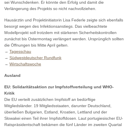
sei Wunschdenken. Er könnte den Erfolg und damit die
Verlängerung des Projekts so nicht nachvollziehen.
Hausärztin und Projektinitiatorin Lisa Federle zeigte sich ebenfalls
besorgt wegen des Infektionsanstiegs. Das vielbeachtete
Modellprojekt soll trotzdem mit stärkeren Sicherheitskontrollen
zunächst bis Ostermontag verlängert werden. Ursprünglich sollten
die Öffnungen bis Mitte April gelten.
→
Tagesschau
→
Südwestdeutscher Rundfunk
→
Wirtschaftswoche
Ausland
EU: Solidaritätsaktion zur Impfstoffverteilung und WHO-
Kritik
Die EU verteilt zusätzlichen Impfstoff an bedürftige
Mitgliedsländer. 19 Mitgliedsstaaten, darunter Deutschland,
überließen Bulgarien, Estland, Kroatien, Lettland und der
Slowakei einen Teil ihrer Impfstoffdosen. Laut portugiesischer EU-
Ratspräsidentschaft bekämen die fünf Länder im zweiten Quartal