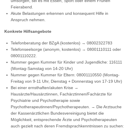
umsorgen, sei es mit Essen, Sport oder einem Frühen
Feierabend.
Akute Belastungen erkennen und konsequent Hilfe in
Anspruch nehmen.
Konkrete Hilfsangebote
Telefonberatung der BZgA (kostenlos) → 08002322783
Telefonseelsorge (anonym, kostenlos) → 08001110111 oder
08001110222.
Nummer gegen Kummer für Kinder und Jugendliche: 116111
(Montag-Samstag von 14-20 Uhr)
Nummer gegen Kummer für Eltern: 08001110550 (Montag-
Freitag von 9-11 Uhr, Dienstag + Donnerstag von 17-19 Uhr)
Bei einer ernsthaften/akuten Krise →
Hausärzte/Hausärztinnen, Fachärztinnen/Fachärzte für
Psychiatrie und Psychotherapie sowie
Psychotherapeutinnen/Psychotherapeuten. → Die Arztsuche
der Kassenärztlichen Bundesvereinigung bietet die
Möglichkeit, entsprechende Ärzte und Psychotherapeuten
auch gezielt nach deren Fremdsprachkenntnissen zu suchen: