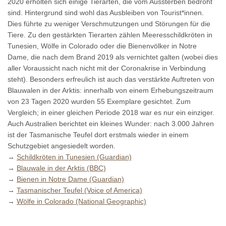
2020 erholten sich einige Tierarten, die vom Aussterben bedroht
sind. Hintergrund sind wohl das Ausbleiben von Tourist*innen.
Dies führte zu weniger Verschmutzungen und Störungen für die
Tiere. Zu den gestärkten Tierarten zählen Meeresschildkröten in
Tunesien, Wölfe in Colorado oder die Bienenvölker in Notre
Dame, die nach dem Brand 2019 als vernichtet galten (wobei dies
aller Voraussicht nach nicht mit der Coronakrise in Verbindung
steht). Besonders erfreulich ist auch das verstärkte Auftreten von
Blauwalen in der Arktis: innerhalb von einem Erhebungszeitraum
von 23 Tagen 2020 wurden 55 Exemplare gesichtet. Zum
Vergleich; in einer gleichen Periode 2018 war es nur ein einziger.
Auch Australien berichtet ein kleines Wunder: nach 3.000 Jahren
ist der Tasmanische Teufel dort erstmals wieder in einem
Schutzgebiet angesiedelt worden.
→
Schildkröten in Tunesien (Guardian)
→
Blauwale in der Arktis (BBC)
→
Bienen in Notre Dame (Guardian)
→
Tasmanischer Teufel (Voice of America)
→
Wölfe in Colorado (National Geographic)