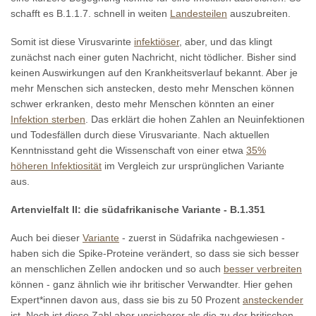
schafft es B.1.1.7. schnell in weiten
Landesteilen
auszubreiten.
Somit ist diese Virusvarinte
infektiöser
, aber, und das klingt
zunächst nach einer guten Nachricht, nicht tödlicher. Bisher sind
keinen Auswirkungen auf den Krankheitsverlauf bekannt. Aber je
mehr Menschen sich anstecken, desto mehr Menschen können
schwer erkranken, desto mehr Menschen könnten an einer
Infektion sterben
. Das erklärt die hohen Zahlen an Neuinfektionen
und Todesfällen durch diese Virusvariante. Nach aktuellen
Kenntnisstand geht die Wissenschaft von einer etwa
35%
höheren Infektiosität
im Vergleich zur ursprünglichen Variante
aus.
Artenvielfalt II: die südafrikanische Variante - B.1.351
Auch bei dieser
Variante
- zuerst in Südafrika nachgewiesen -
haben sich die Spike-Proteine verändert, so dass sie sich besser
an menschlichen Zellen andocken und so auch
besser verbreiten
können - ganz ähnlich wie ihr britischer Verwandter. Hier gehen
Expert*innen davon aus, dass sie bis zu 50 Prozent
ansteckender
ist. Noch ist diese Zahl aber unsicherer als die zu der britischen