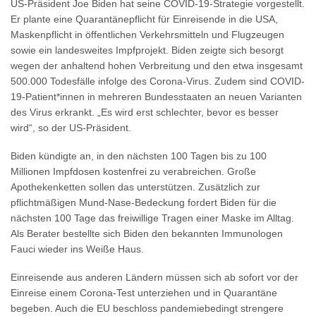
US-Präsident Joe Biden hat seine COVID-19-Strategie vorgestellt.
Er plante eine Quarantänepflicht für Einreisende in die USA,
Maskenpflicht in öffentlichen Verkehrsmitteln und Flugzeugen
sowie ein landesweites Impfprojekt. Biden zeigte sich besorgt
wegen der anhaltend hohen Verbreitung und den etwa insgesamt
500.000 Todesfälle infolge des Corona-Virus. Zudem sind COVID-
19-Patient*innen in mehreren Bundesstaaten an neuen Varianten
des Virus erkrankt. „Es wird erst schlechter, bevor es besser
wird“, so der US-Präsident.
Biden kündigte an, in den nächsten 100 Tagen bis zu 100
Millionen Impfdosen kostenfrei zu verabreichen. Große
Apothekenketten sollen das unterstützen. Zusätzlich zur
pflichtmäßigen Mund-Nase-Bedeckung fordert Biden für die
nächsten 100 Tage das freiwillige Tragen einer Maske im Alltag.
Als Berater bestellte sich Biden den bekannten Immunologen
Fauci wieder ins Weiße Haus.
Einreisende aus anderen Ländern müssen sich ab sofort vor der
Einreise einem Corona-Test unterziehen und in Quarantäne
begeben. Auch die EU beschloss pandemiebedingt strengere