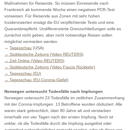
Maßnahmen für Reisende. So müssen Einreisende nach
Frankreich ab kommende Woche einen negativen PCR-Test
vorweisen. Für Reisende aus Zonen mit sehr hohen
Inzidenzwerten erwägt die EU verpflichtende Tests und eine
Quarantänepflicht. Undifferenzierte Grenzschließungen solle es
zunächst nicht geben, aber nicht notwendige Reisen sollen
möglichst vermieden werden.
→
Tagesschau
(USA)
→ Süddeutsche Zeitung (Video REUTERS)
→ Zeit Online (Video REUTERS)
→ Süddeutsche Zeitung (Video Faucis Rückkehr)
→ Tagesschau (EU)
→ Tagesschau (EU-Corona-Gipfel)
Norwegen untersucht Todesfälle nach Impfungen
Norwegen untersucht 23 Todesfälle im zeitlichen Zusammenhang
mit der Corona-Impfungen. 13 Betroffene wurden obduziert. Alle
waren stark gebrechlich, über 80 Jahre alt und verstarben
innerhalb von vier Tagen nach der ersten Impfung. Noch ist
unklar, ob die Todesfälle durch die Impfung ausgelöst oder
zumindest wahrscheinlicher gemacht wurden, oder ob diese von