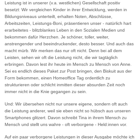
Leistung ist in unserer (v.a. westlichen) Gesellschaft positiv
besetzt: Wir vergleichen Kinder in ihrer Entwicklung, werden in
Bildungsniveaus unterteilt, erhalten Noten, Abschlüsse,
Arbeitszeiten, Leistungs-Boni, präsentieren unser - natürlich hart
erarbeitetes - blitzblankes Leben in den Sozialen Medien und
bekommen dafür Herzchen. Je schöner, toller, weiter,
anstrengender und beeindruckender, desto besser. Und auch das
macht mürb. Wir merken das nur oft nicht. Denn bei all dem
Leisten, sehen wir oft die Leistung nicht, die wir tagtäglich
erbringen. Davon lest ihr heute im Mensch zu Mensch von Anne.
Sei es endlich dieses Paket zur Post bringen, den Biskuit aus der
Form bekommen, einen Homeoffice Tag ordentlich zu
strukturieren oder schlicht inmitten dieser absurden Zeit noch
immer nicht in die Knie gegangen zu sein.
Und: Wir übersehen nicht nur unsere eigene, sondern oft auch
die Leistung anderer, weil sie eben nicht so hübsch aus unseren
Smartphones glitzert. Davon schreibt Tina in ihrem Mensch zu
Mensch und stellt uns wahre - oft verborgene - Held:innen vor.
Auf ein paar verborgene Leistungen in dieser Ausgabe möchte ich