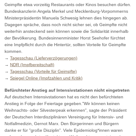
Geimpfte etwa vorzeitig Restaurants oder Kinos besuchen dürfen.
Bundeskanzlerin Angela Merkel und Mecklenburg-Vorpommerns
Ministerpräsidentin Manuela Schwesig lehnen dies hingegen ab.
Dagegen spräche, dass noch nicht sicher sei, ob Geimpfte nicht
weiterhin ansteckend sein können sowie die Solidarität innerhalb
der Bevölkerung. Bundesinnenminister Horst Seehofer fürchtet
eine Impfpflicht durch die Hintertür, sollten Vorteile für Geimpfte
kommen.
→
Tagesschau (Lieferverzögerungen)
→
NDR (Impfbereitschaft)
→
Tagesschau (Vorteile für Geimpfte)
→
Spiegel Online (Impfzahlen und Kritik)
Befürchteter Anstieg auf Intensivstationen nicht eingetreten
Auf deutschen Intensivstationen hat es nicht den befürchteten
Anstieg in Folge der Feiertage gegeben."Wir können keinen
Weihnachts- oder Silvesterpeak erkennen", sagte der Präsident
der Deutschen Interdisziplinären Vereinigung für Intensiv- und
Notfallmedizin, Gernot Marx. Den Bürgerinnen und Bürgern
danke er für "große Disziplin". Viele Epidemiolog*innen waren