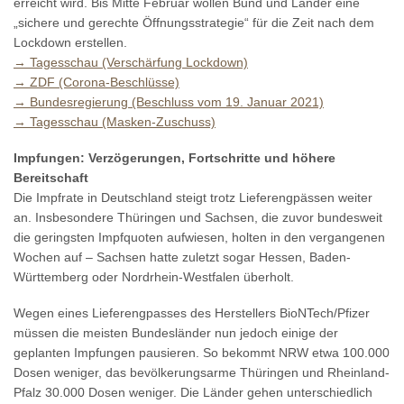
erreicht wird. Bis Mitte Februar wollen Bund und Länder eine
„sichere und gerechte Öffnungsstrategie“ für die Zeit nach dem
Lockdown erstellen.
→ Tagesschau (Verschärfung Lockdown)
→ ZDF (Corona-Beschlüsse)
→ Bundesregierung (Beschluss vom 19. Januar 2021)
→ Tagesschau (Masken-Zuschuss)
Impfungen: Verzögerungen, Fortschritte und höhere
Bereitschaft
Die Impfrate in Deutschland steigt trotz Lieferengpässen weiter
an. Insbesondere Thüringen und Sachsen, die zuvor bundesweit
die geringsten Impfquoten aufwiesen, holten in den vergangenen
Wochen auf – Sachsen hatte zuletzt sogar Hessen, Baden-
Württemberg oder Nordrhein-Westfalen überholt.
Wegen eines Lieferengpasses des Herstellers BioNTech/Pfizer
müssen die meisten Bundesländer nun jedoch einige der
geplanten Impfungen pausieren. So bekommt NRW etwa 100.000
Dosen weniger, das bevölkerungsarme Thüringen und Rheinland-
Pfalz 30.000 Dosen weniger. Die Länder gehen unterschiedlich