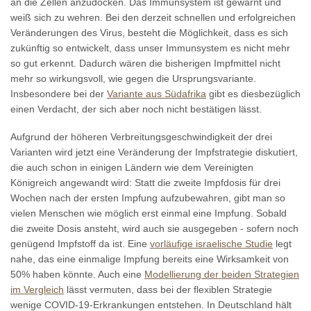
an die Zellen anzudocken. Das Immunsystem ist gewarnt und
weiß sich zu wehren. Bei den derzeit schnellen und erfolgreichen
Veränderungen des Virus, besteht die Möglichkeit, dass es sich
zukünftig so entwickelt, dass unser Immunsystem es nicht mehr
so gut erkennt. Dadurch wären die bisherigen Impfmittel nicht
mehr so wirkungsvoll, wie gegen die Ursprungsvariante.
Insbesondere bei der
Variante aus Südafrika
gibt es diesbezüglich
einen Verdacht, der sich aber noch nicht bestätigen lässt.
Aufgrund der höheren Verbreitungsgeschwindigkeit der drei
Varianten wird jetzt eine Veränderung der Impfstrategie diskutiert,
die auch schon in einigen Ländern wie dem Vereinigten
Königreich angewandt wird: Statt die zweite Impfdosis für drei
Wochen nach der ersten Impfung aufzubewahren, gibt man so
vielen Menschen wie möglich erst einmal eine Impfung. Sobald
die zweite Dosis ansteht, wird auch sie ausgegeben - sofern noch
genügend Impfstoff da ist. Eine
vorläufige israelische Studie
legt
nahe, das eine einmalige Impfung bereits eine Wirksamkeit von
50% haben könnte. Auch eine
Modellierung der beiden Strategien
im Vergleich
lässt vermuten, dass bei der flexiblen Strategie
wenige COVID-19-Erkrankungen entstehen. In Deutschland hält