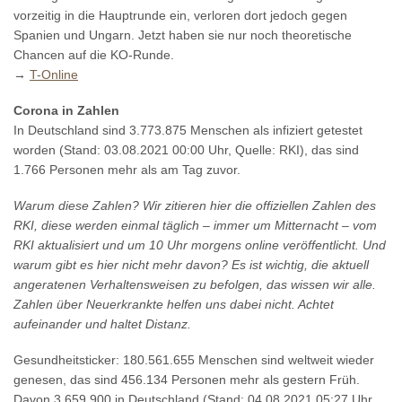
vorzeitig in die Hauptrunde ein, verloren dort jedoch gegen
Spanien und Ungarn. Jetzt haben sie nur noch theoretische
Chancen auf die KO-Runde.
→
T-Online
Corona in Zahlen
In Deutschland sind 3.773.875 Menschen als infiziert getestet
worden (Stand: 03.08.2021 00:00 Uhr, Quelle: RKI), das sind
1.766 Personen mehr als am Tag zuvor.
Warum diese Zahlen? Wir zitieren hier die offiziellen Zahlen des
RKI, diese werden einmal täglich – immer um Mitternacht – vom
RKI aktualisiert und um 10 Uhr morgens online veröffentlicht. Und
warum gibt es hier nicht mehr davon? Es ist wichtig, die aktuell
angeratenen Verhaltensweisen zu befolgen, das wissen wir alle.
Zahlen über Neuerkrankte helfen uns dabei nicht. Achtet
aufeinander und haltet Distanz.
Gesundheitsticker: 180.561.655 Menschen sind weltweit wieder
genesen, das sind 456.134 Personen mehr als gestern Früh.
Davon 3.659.900 in Deutschland (Stand: 04.08.2021 05:27 Uhr,