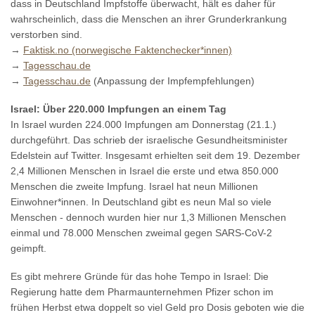
dass in Deutschland Impfstoffe überwacht, hält es daher für
wahrscheinlich, dass die Menschen an ihrer Grunderkrankung
verstorben sind.
→
Faktisk.no (norwegische Faktenchecker*innen)
→
Tagesschau.de
→
Tagesschau.de
(Anpassung der Impfempfehlungen)
Israel: Über 220.000 Impfungen an einem Tag
In Israel wurden 224.000 Impfungen am Donnerstag (21.1.)
durchgeführt. Das schrieb der israelische Gesundheitsminister
Edelstein auf Twitter. Insgesamt erhielten seit dem 19. Dezember
2,4 Millionen Menschen in Israel die erste und etwa 850.000
Menschen die zweite Impfung. Israel hat neun Millionen
Einwohner*innen. In Deutschland gibt es neun Mal so viele
Menschen - dennoch wurden hier nur 1,3 Millionen Menschen
einmal und 78.000 Menschen zweimal gegen SARS-CoV-2
geimpft.
Es gibt mehrere Gründe für das hohe Tempo in Israel: Die
Regierung hatte dem Pharmaunternehmen Pfizer schon im
frühen Herbst etwa doppelt so viel Geld pro Dosis geboten wie die