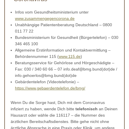
Infos vom Gesundheitsministerium unter
www.zusammengegencorona.de
Unabhängige Patientenberatung Deutschland – 0800
011 77 22
Bundesministerium für Gesundheit (Bürgertelefon) – 030
346 465 100
Allgemeine Erstinformation und Kontaktvermittlung –
Behördennummer 115 (
www.115.de
)
Beratungsservice für Gehörlose und Hörgeschädigte –
Fax: 030 / 340 60 66 – 07 info.deaf@bmg.bund(dot)de /
info.gehoerlos@bmg.bund(dot)de
Gebärdentelefon (Videotelefonie) –
https://www.gebaerdentelefon.de/bmg/
Wenn Du die Sorge hast, Dich mit dem Coronavirus
infiziert zu haben, wende Dich bitte
telefonisch
an Deinen
Hausarzt oder wähle die 116117 – die Nummer des
ärztlichen Bereitschaftsdienstes. Bitte gehe nicht ohne
ärztliche Absprache in eine Praxis oder Klinik, um andere