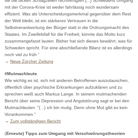
sie die dicken Schlagzeilen rechtfertigten.[...] Schwedens Umgang
mit der Corona-Krise ist weder fahrlässig noch wundersam
effizient. Was als Unterscheidungsmerkmal gegenüber dem Rest
der Welt bleibt, ist ein stärkeres Vertrauen in die
Selbstverantwortung der Bürger statt in die Ordnungsmacht des
Staates. Im Zweifelsfall für die Freiheit, könnte das Motto kurz
zusammengefasst lauten. Bisher hat sich dieses bewährt, was für
Schweden spricht. Für eine abschließende Bilanz ist es allerdings
noch viel zu früh.”
→
Neue Zürcher Zeitung
#Mutmachleute
Wie wichtig es ist, sich mit anderen Betroffenen auszutauschen,
öffentlich über psychische Erkrankungen aufzuklären und zu
sprechen weiß auch Markus Lange. In seinem mutmachenden
Bericht über seine Depression und Angststörung sagt er bei den
Mutmachleuten: "(...) ich bin mutig. Denn ohne Mut gibt es kein
Vorankommen."
→
Zum vollständigen Bericht
(
Erneute) Tipps zum Umgang mit Verschwörungstheorien