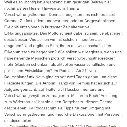
Weil es so wichtig ist: ergänzend zum gestrigen Beitrag hier
nochmals ein kleiner Hinweis zum Thema
Verschwörungstheorien. Denn sie begleiten uns nicht erst seit
Corona. Zu fast jedem unerwarteten oder außergewöhnlichen
Ereignis entspinnen in kürzester Zeit alternative
Erklärungsansätze. Das Motto scheint dabei zu sein: Je abstruser,
desto besser. Wie sollten wir mit solchen Theorien also
umgehen? Und ergibt es Sinn, ihnen mit wissenschaftlichen
Erkenntnissen zu begegnen? Wie sollten wir reagieren, wenn uns
nahestehende Menschen plötzlich Verschwörungstheoretikern
mehr Glauben schenken, als aktuellen wissenschaftlichen und
politischen Entwicklungen? Im Podcast “Ab 21” von
Deutschlandfunk Nova ging es vor zwei Tagen genau um diese
Fragestellungen. Die Autorin Franzi von Kempis hat es sich zur
Aufgabe gemacht, auf Twitter auf Hasskommentare und
Verschwörungsmythen zu reagieren. Mit ihrem Buch “Anleitung
zum Widerspruch” hat sie einen Ratgeber zu diesem Thema
geschrieben. Im Podcast gibt sie Tipps für den Umgang mit
Verschwörungstheorien und friedliche Diskussionen mit Personen,
die diese teilen.
→
Deutschlandfunk Nova (Podcast "Ab 21")
|
Deutschlandfunk