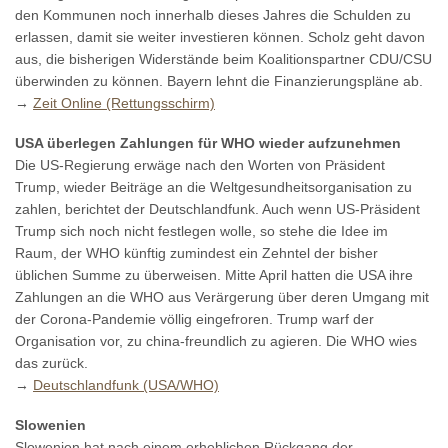
den Kommunen noch innerhalb dieses Jahres die Schulden zu
erlassen, damit sie weiter investieren können. Scholz geht davon
aus, die bisherigen Widerstände beim Koalitionspartner CDU/CSU
überwinden zu können. Bayern lehnt die Finanzierungspläne ab.
→
Zeit Online (Rettungsschirm)
USA überlegen Zahlungen für WHO wieder aufzunehmen
Die US-Regierung erwäge nach den Worten von Präsident
Trump, wieder Beiträge an die Weltgesundheitsorganisation zu
zahlen, berichtet der Deutschlandfunk. Auch wenn US-Präsident
Trump sich noch nicht festlegen wolle, so stehe die Idee im
Raum, der WHO künftig zumindest ein Zehntel der bisher
üblichen Summe zu überweisen. Mitte April hatten die USA ihre
Zahlungen an die WHO aus Verärgerung über deren Umgang mit
der Corona-Pandemie völlig eingefroren. Trump warf der
Organisation vor, zu china-freundlich zu agieren. Die WHO wies
das zurück.
→
Deutschlandfunk (USA/WHO)
Slowenien
Slowenien hat nach einem erheblichen Rückgang der