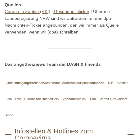
Quellen
Corona in Zahlen (RKI)
|
Gesundheitsticker
| Über die
Landesregierung NRW sind wir außerdem an den dpa-
Nachrichten-Ticker angebunden, den wir immer als Quelle
verwenden, wenn wir (dpa) schreiben.
Das angstfrei.news Team der DASH & Friends
Christian
Wolfgang
Markus
Nicholas
Katharina
Anne
Yvonne
Annika
Sebastian
Johannes
Eva
Nils
Bastian
Lisa
Uwe
Claudia
Christine
Marlon
Felix
Stephanie
Pauline
Tim
Tina
Steffen
Laura
Miriam
Anne
Infostellen & Hotlines zum
Coronavirus