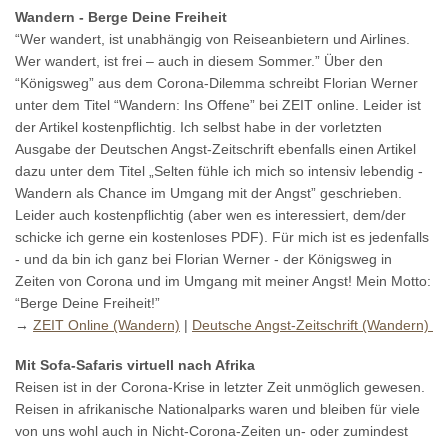
Wandern - Berge Deine Freiheit
“Wer wandert, ist unabhängig von Reiseanbietern und Airlines.
Wer wandert, ist frei – auch in diesem Sommer.” Über den
“Königsweg” aus dem Corona-Dilemma schreibt Florian Werner
unter dem Titel “Wandern: Ins Offene” bei ZEIT online. Leider ist
der Artikel kostenpflichtig. Ich selbst habe in der vorletzten
Ausgabe der Deutschen Angst-Zeitschrift ebenfalls einen Artikel
dazu unter dem Titel „Selten fühle ich mich so intensiv lebendig -
Wandern als Chance im Umgang mit der Angst” geschrieben.
Leider auch kostenpflichtig (aber wen es interessiert, dem/der
schicke ich gerne ein kostenloses PDF). Für mich ist es jedenfalls
- und da bin ich ganz bei Florian Werner - der Königsweg in
Zeiten von Corona und im Umgang mit meiner Angst! Mein Motto:
“Berge Deine Freiheit!”
→
ZEIT Online (Wandern)
|
Deutsche Angst-Zeitschrift (Wandern)
Mit Sofa-Safaris virtuell nach Afrika
Reisen ist in der Corona-Krise in letzter Zeit unmöglich gewesen.
Reisen in afrikanische Nationalparks waren und bleiben für viele
von uns wohl auch in Nicht-Corona-Zeiten un- oder zumindest