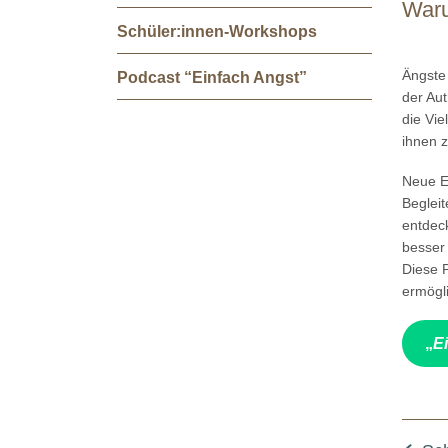
Waru
Schüler:innen-Workshops
Ängste 
Podcast “Einfach Angst”
der Aut
die Vi
ihnen 
Neue E
Beglei
entdec
besser
Diese P
ermögli
„
E