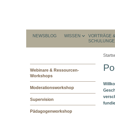
NEWSBLOG
WISSEN
VORTRÄGE 
SCHULUNGE
Starts
Po
Webinare & Ressourcen-
Workshops
Willk
Moderationsworkshop
Gesch
versc
Supervision
fundi
Pädagogenworkshop