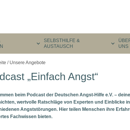
&
SELBSTHILFE &
ÜBE
N
AUSTAUSCH
UNS
eite
/
Unsere Angebote
dcast „Einfach Angst“
ommen beim Podcast der Deutschen Angst-Hilfe e.V. – deine
ichten, wertvolle Ratschläge von Experten und Einblicke 
hiedenen Angststörungen. Hier teilen Menschen ihre Erfah
ertes Fachwissen bieten.