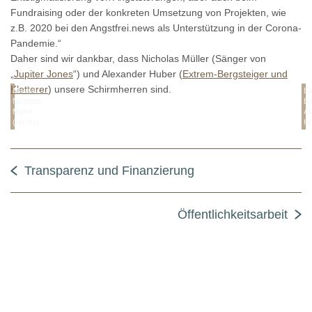
Fundraising oder der konkreten Umsetzung von Projekten, wie
z.B. 2020 bei den Angstfrei.news als Unterstützung in der Corona-
Pandemie.“
Daher sind wir dankbar, dass Nicholas Müller (Sänger von
„
Jupiter Jones
“) und Alexander Huber (
Extrem-Bergsteiger und
Kletterer
) unsere Schirmherren sind.
Musiker
Ex
Nicholas
Be
Müller
Al
(rechts)
Hu
Transparenz und Finanzierung
Öffentlichkeitsarbeit