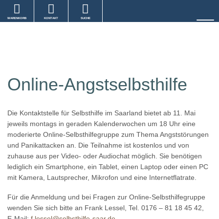
WARENKORB
KONTAKT
SUCHE
Online-Angstselbsthilfe
Die Kontaktstelle für Selbsthilfe im Saarland bietet ab 11. Mai
jeweils montags in geraden Kalenderwochen um 18 Uhr eine
moderierte Online-Selbsthilfegruppe zum Thema Angststörungen
und Panikattacken an. Die Teilnahme ist kostenlos und von
zuhause aus per Video- oder Audiochat möglich. Sie benötigen
lediglich ein Smartphone, ein Tablet, einen Laptop oder einen PC
mit Kamera, Lautsprecher, Mikrofon und eine Internetflatrate.
Für die Anmeldung und bei Fragen zur Online-Selbsthilfegruppe
wenden Sie sich bitte an Frank Lessel, Tel. 0176 – 81 18 45 42,
E-Mail:
f.lessel@selbsthilfe-saar.de