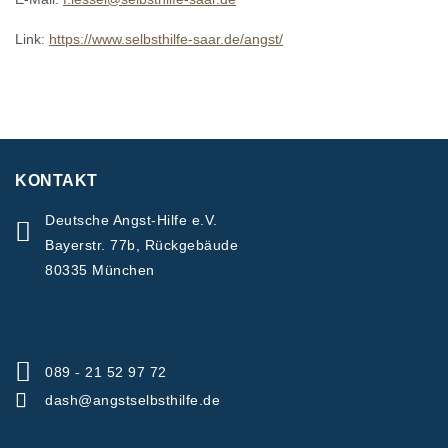
Link:
https://www.selbsthilfe-saar.de/angst/
KONTAKT
Deutsche Angst-Hilfe e.V.
Bayerstr. 77b, Rückgebäude
80335 München
089 - 21 52 97 72
dash@angstselbsthilfe.de