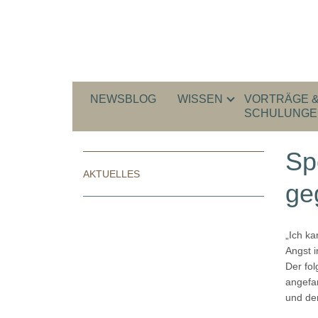
NEWSBLOG
WISSEN
VORTRÄGE 
SCHULUNGE
Sp
AKTUELLES
ge
„Ich ka
Angst 
Der fol
angefan
und de