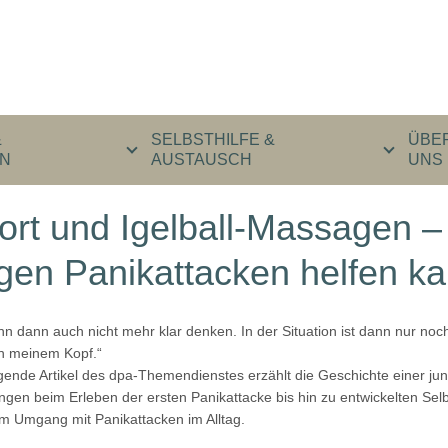
&
SELBSTHILFE &
ÜBE
N
AUSTAUSCH
UNS
ort und Igelball-Massagen 
gen Panikattacken helfen k
nn dann auch nicht mehr klar denken. In der Situation ist dann nur noc
in meinem Kopf.“
gende Artikel des dpa-Themendienstes erzählt die Geschichte einer ju
gen beim Erleben der ersten Panikattacke bis hin zu entwickelten Selbs
m Umgang mit Panikattacken im Alltag.