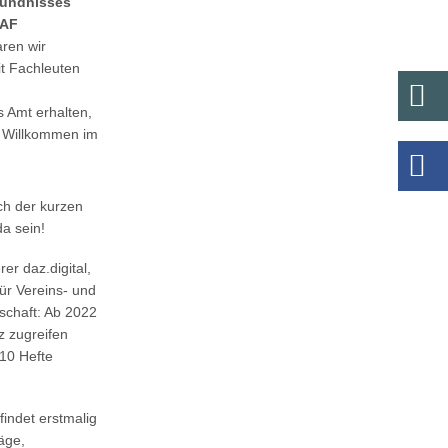
bündnisses
GAF
ren wir
t Fachleuten
s Amt erhalten,
. Willkommen im
ch der kurzen
a sein!
er daz.digital,
Für Vereins- und
dschaft: Ab 2022
z zugreifen
 10 Hefte
findet erstmalig
äge,