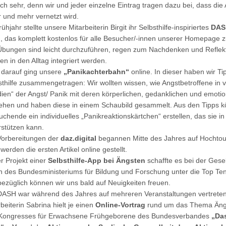
ich sehr, denn wir und jeder einzelne Eintrag tragen dazu bei, dass die 
 und mehr vernetzt wird.
ühjahr stellte unsere Mitarbeiterin Birgit ihr Selbsthilfe-inspiriertes
DAS
ig, das komplett kostenlos für alle Besucher/-innen unserer Homepage zu
Übungen sind leicht durchzuführen, regen zum Nachdenken und Reflek
en in den Alltag integriert werden.
 darauf ging unsere
„Panikachterbahn“
online. In dieser haben wir Ti
sthilfe zusammengetragen: Wir wollten wissen, wie Angstbetroffene in
dien“ der Angst/ Panik mit deren körperlichen, gedanklichen und emoti
hen und haben diese in einem Schaubild gesammelt. Aus den Tipps k
uchende ein individuelles „Panikreaktionskärtchen“ erstellen, das sie
rstützen kann.
Vorbereitungen der
daz.digital
begannen Mitte des Jahres auf Hochtou
werden die ersten Artikel online gestellt.
r Projekt einer
Selbsthilfe-App bei Ängsten
schaffte es bei der Gesel
n des Bundesministeriums für Bildung und Forschung unter die Top Te
bezüglich können wir uns bald auf Neuigkeiten freuen.
DASH war während des Jahres auf mehreren Veranstaltungen vertrete
beiterin Sabrina hielt je einen
Online-Vortrag
rund um das Thema Äng
Kongresses für Erwachsene Frühgeborene des Bundesverbandes
„Da