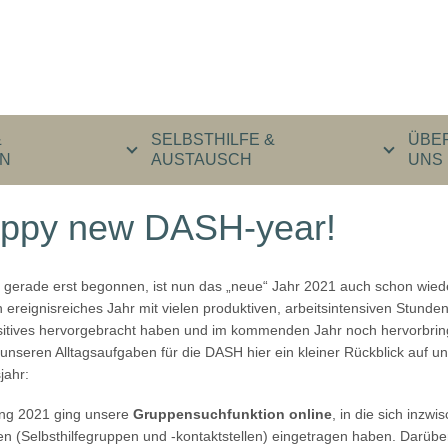
&
SELBSTHILFE &
ÜBE
N
AUSTAUSCH
UNS
ppy new DASH-year!
 gerade erst begonnen, ist nun das „neue“ Jahr 2021 auch schon wiede
in ereignisreiches Jahr mit vielen produktiven, arbeitsintensiven Stunden
ositives hervorgebracht haben und im kommenden Jahr noch hervorbri
nseren Alltagsaufgaben für die DASH hier ein kleiner Rückblick auf un
jahr:
ng 2021 ging unsere
Gruppensuchfunktion online
, in die sich inzw
len (Selbsthilfegruppen und -kontaktstellen) eingetragen haben. Darübe