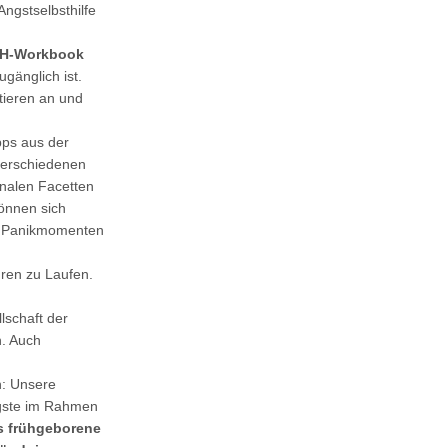
Angstselbsthilfe
H-Workbook
gänglich ist.
tieren an und
pps aus der
 verschiedenen
onalen Facetten
önnen sich
 in Panikmomenten
ren zu Laufen.
lschaft der
n. Auch
n: Unsere
ste im Rahmen
s frühgeborene