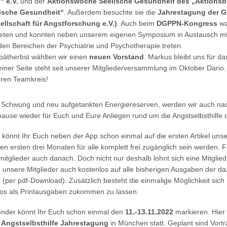
“ e.V.
und der
Aktionswoche Seelische Gesundheit des „Aktions
ische Gesundheit“
. Außerdem besuchte sie die
Jahrestagung der 
ellschaft für Angstforschung e.V.)
. Auch beim
DGPPN-Kongress
wa
reten und konnten neben unserem eigenen Symposium in Austausch mi
den Bereichen der Psychiatrie und Psychotherapie treten.
pätherbst wählten wir einen
neuen Vorstand
. Markus bleibt uns für da
einer Seite steht seit unserer Mitgliederversammlung im Oktober Dario
ren Teamkreis!
el Schwung und neu aufgetankten Energiereserven, werden wir auch na
ause wieder für Euch und Eure Anliegen rund um die Angstselbsthilfe d
könnt Ihr Euch neben der App schon einmal auf die ersten Artikel unser
den ersten drei Monaten für alle komplett frei zugänglich sein werden. 
itglieder auch danach. Doch nicht nur deshalb lohnt sich eine Mitglie
unsere Mitglieder auch kostenlos auf alle bisherigen Ausgaben der da
(per pdf-Download). Zusätzlich besteht die einmalige Möglichkeit sich
los als Printausgaben zukommen zu lassen.
ender könnt Ihr Euch schon einmal den
11.-13.11.2022
markieren. Hier 
e
Angstselbsthilfe Jahrestagung
in München statt. Geplant sind Vortr