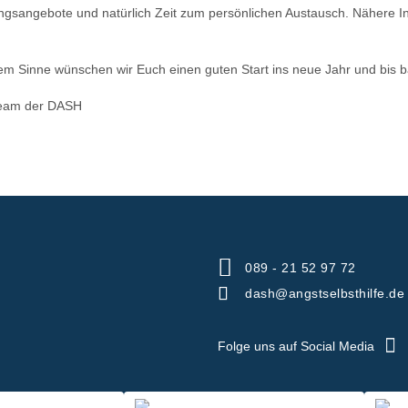
ngsangebote und natürlich Zeit zum persönlichen Austausch. Nähere In
em Sinne wünschen wir Euch einen guten Start ins neue Jahr und bis b
eam der DASH
089 - 21 52 97 72
dash@angstselbsthilfe.de
Folge uns auf Social Media