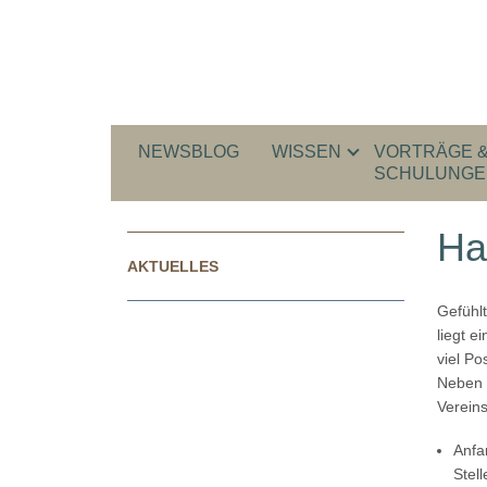
NEWSBLOG
WISSEN
VORTRÄGE 
SCHULUNGE
Ha
AKTUELLES
Gefühlt
liegt e
viel P
Neben u
Vereins
Anfa
Stel