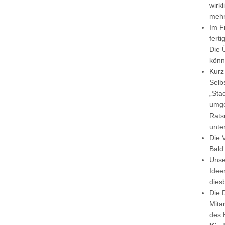
wirkl
mehr
Im Fr
fert
Die 
könn
Kurz
Selb
„Sta
umge
Rats
unte
Die 
Bald 
Unse
Idee
dies
Die 
Mitar
des 