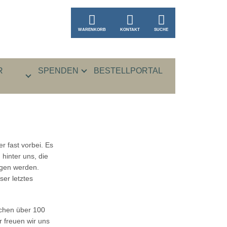
WARENKORB
KONTAKT
SUCHE
R
SPENDEN
BESTELLPORTAL
r fast vorbei. Es
 hinter uns, die
ngen werden.
ser letztes
ischen über 100
r freuen wir uns