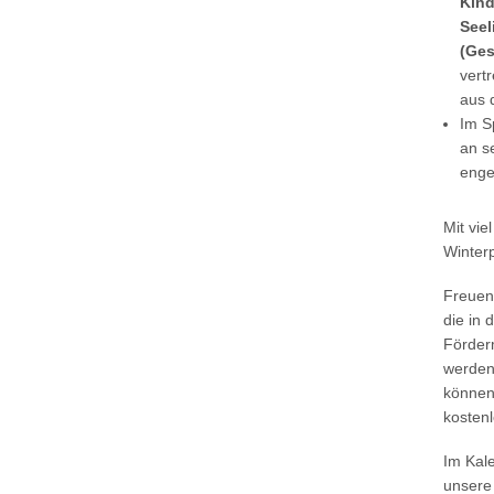
Kind
Seel
(Ges
vert
aus 
Im S
an s
enge
Mit vi
Winterp
Freuen 
die in 
Förderm
werden 
können 
kosten
Im Kal
unser